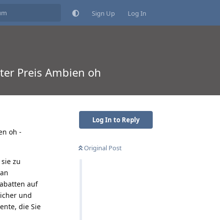
Sign Up
Log In
ter Preis Ambien oh
Log In to Reply
en oh -
Original Post
sie zu
 an
abatten auf
sicher und
ente, die Sie