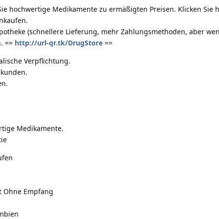
ie hochwertige Medikamente zu ermäßigten Preisen. Klicken Sie h
inkaufen.
potheke (schnellere Lieferung, mehr Zahlungsmethoden, aber we
n. ==
http://url-qr.tk/DrugStore
==
lische Verpflichtung.
mkunden.
en.
ertige Medikamente.
ie
ufen
t Ohne Empfang
Ambien