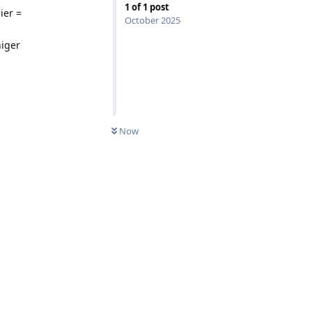
1
of
1
post
ier =
October 2025
niger
Now