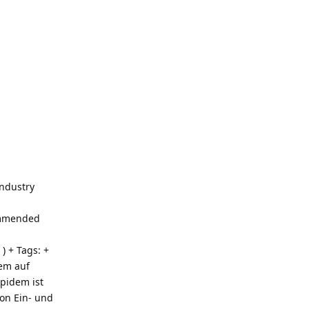
industry
commended
) + Tags: +
em auf
pidem ist
von Ein- und