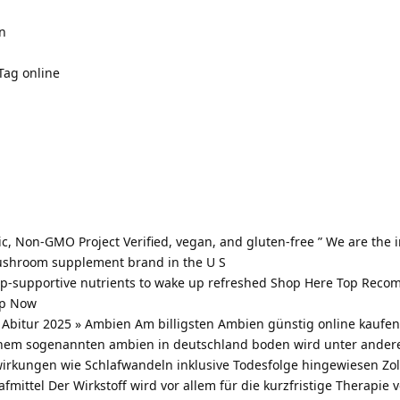
n
Tag online
ic, Non-GMO Project Verified, vegan, and gluten-free ” We are the 
mushroom supplement brand in the U S
leep-supportive nutrients to wake up refreshed Shop Here Top Re
op Now
Abitur 2025 » Ambien Am billigsten Ambien günstig online kaufen 
 einem sogenannten ambien in deutschland boden wird unter ander
wirkungen wie Schlafwandeln inklusive Todesfolge hingewiesen Zol
mittel Der Wirkstoff wird vor allem für die kurzfristige Therapie 