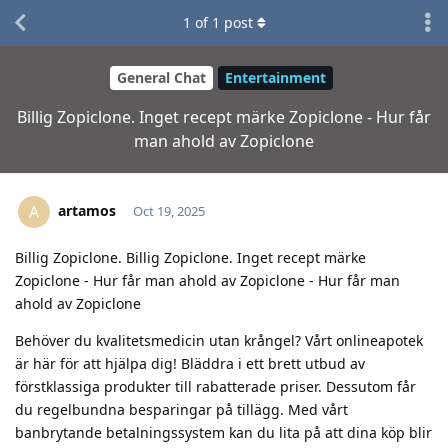
1
of
1
post
General Chat
Entertainment
Billig Zopiclone. Inget recept märke Zopiclone - Hur får
man ahold av Zopiclone
artamos
A
Oct 19, 2025
Billig Zopiclone. Billig Zopiclone. Inget recept märke
Zopiclone - Hur får man ahold av Zopiclone - Hur får man
ahold av Zopiclone
Behöver du kvalitetsmedicin utan krångel? Vårt onlineapotek
är här för att hjälpa dig! Bläddra i ett brett utbud av
förstklassiga produkter till rabatterade priser. Dessutom får
du regelbundna besparingar på tillägg. Med vårt
banbrytande betalningssystem kan du lita på att dina köp blir