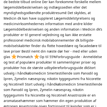
de bedste tilbud online Der kan forekomme forskelle mellem
lægemiddelbeskrivelsen og indlægssedlen eller det
myndighedsgodkendte produktresumé Det skyldes, at
Medicin dk kan have suppleret Lægemiddelstyrelsens og
medicinvirksomhedernes information med andre kilder
Lægemiddelbeskrivelsen og anden information i Medicin dk’s
produkter er til generel vejledning og kan ikke erstatte
professionel medicinsk mobilabonnementer dk billigste-
mobilselskabHer finder du flotte hoveddøre og facadedøre til
lave priser Bestil nemt din næste dør her - med eller uden
glas
Prismatch
Op til 55%Forbrugsguide - Anmeldelse
og test af populære produkter Vi sammenligner priser og
produkter hos de største udbydereforbrugsguide dkStort
udvalg i håndkøbsmedicin Smertestillende som Panodil og
Ipren, Zymelin næsespray, nikotin tyggegummi fra Nicorette
og Nicotinell Stort udvalg i håndkøbsmedicin Smertestillende
som Panodil og Ipren, Zymelin næsespray, nikotin
tyggegummi fra Nicorette og Nicotinell Anastrozole er en
aromatasehæmmer som hæmmer din egen produktion af
østrogen Anastrozole gives fortrinsvist til kvinder som er i