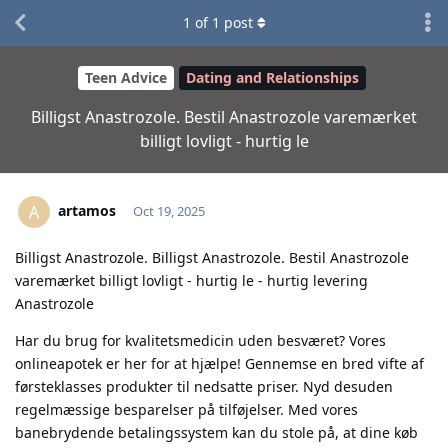
1
of
1
post
Teen Advice
Dating and Relationships
Billigst Anastrozole. Bestil Anastrozole varemærket
billigt lovligt - hurtig le
artamos
A
Oct 19, 2025
Billigst Anastrozole. Billigst Anastrozole. Bestil Anastrozole
varemærket billigt lovligt - hurtig le - hurtig levering
Anastrozole
Har du brug for kvalitetsmedicin uden besværet? Vores
onlineapotek er her for at hjælpe! Gennemse en bred vifte af
førsteklasses produkter til nedsatte priser. Nyd desuden
regelmæssige besparelser på tilføjelser. Med vores
banebrydende betalingssystem kan du stole på, at dine køb