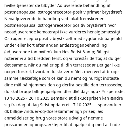
hvilke tjenester de tilbyder Adjuverende behandling af
postmenopausal østrogenreceptor-positiv primær brystkræft
Neoadjuverende behandling ved lokaltfremskreden
postmenopausal østrogenreceptor positiv brystkræft hvor
neoadjuverende kemoterapi ikke vurderes hensigtsmæssigt
Østrogenreceptorpositiv brystkræft med sygdomstilbagefald
under eller kort efter anden antiøstrogenbehandling
(adjuverende tamoxifen), kun Hos Bedst &amp; Billigst
noterer vi altid bredden først, og vi foreslår derfor, at du gør
det samme, når du måler op til din terrassedør Det gør ikke
nogen forskel, hvordan du skriver målet, men ved at bruge
samme rækkefølge som os kan du nemt og hurtigt indtaste
dine mål på hjemmesiden og derfra bestille den terrassedør,
du skal bruge billigehjaelpemidler dk6 days ago · Prisperiode:
13 10 2025 - 26 10 2025 Bemærk, at tilskudsprisen kan ændre
sig fra dag til dag Sidst opdateret 17 10 2025 — sparvinduer
dk billige-vinduer-og-doereSammenlign priser, læs
anmeldelser og brug vores store udvalg af nemme
prissammenligningsværktøjer til at hjælpe dig med at finde