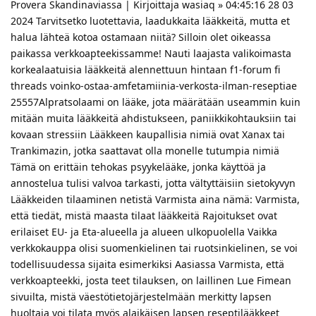
Provera Skandinaviassa | Kirjoittaja wasiaq » 04:45:16 28 03
2024 Tarvitsetko luotettavia, laadukkaita lääkkeitä, mutta et
halua lähteä kotoa ostamaan niitä? Silloin olet oikeassa
paikassa verkkoapteekissamme! Nauti laajasta valikoimasta
korkealaatuisia lääkkeitä alennettuun hintaan f1-forum fi
threads voinko-ostaa-amfetamiinia-verkosta-ilman-reseptiae
25557Alpratsolaami on lääke, jota määrätään useammin kuin
mitään muita lääkkeitä ahdistukseen, paniikkikohtauksiin tai
kovaan stressiin Lääkkeen kaupallisia nimiä ovat Xanax tai
Trankimazin, jotka saattavat olla monelle tutumpia nimiä
Tämä on erittäin tehokas psyykelääke, jonka käyttöä ja
annostelua tulisi valvoa tarkasti, jotta vältyttäisiin sietokyvyn
Lääkkeiden tilaaminen netistä Varmista aina nämä: Varmista,
että tiedät, mistä maasta tilaat lääkkeitä Rajoitukset ovat
erilaiset EU- ja Eta-alueella ja alueen ulkopuolella Vaikka
verkkokauppa olisi suomenkielinen tai ruotsinkielinen, se voi
todellisuudessa sijaita esimerkiksi Aasiassa Varmista, että
verkkoapteekki, josta teet tilauksen, on laillinen Lue Fimean
sivuilta, mistä väestötietojärjestelmään merkitty lapsen
huoltaja voi tilata myös alaikäisen lapsen reseptilääkkeet