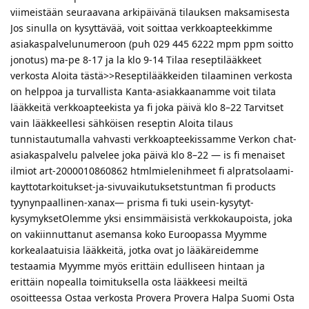
viimeistään seuraavana arkipäivänä tilauksen maksamisesta
Jos sinulla on kysyttävää, voit soittaa verkkoapteekkimme
asiakaspalvelunumeroon (puh 029 445 6222 mpm ppm soitto
jonotus) ma-pe 8-17 ja la klo 9-14 Tilaa reseptilääkkeet
verkosta Aloita tästä>>Reseptilääkkeiden tilaaminen verkosta
on helppoa ja turvallista Kanta-asiakkaanamme voit tilata
lääkkeitä verkkoapteekista ya fi joka päivä klo 8–22 Tarvitset
vain lääkkeellesi sähköisen reseptin Aloita tilaus
tunnistautumalla vahvasti verkkoapteekissamme Verkon chat-
asiakaspalvelu palvelee joka päivä klo 8–22 — is fi menaiset
ilmiot art-2000010860862 htmlmielenihmeet fi alpratsolaami-
kayttotarkoitukset-ja-sivuvaikutuksetstuntman fi products
tyynynpaallinen-xanax— prisma fi tuki usein-kysytyt-
kysymyksetOlemme yksi ensimmäisistä verkkokaupoista, joka
on vakiinnuttanut asemansa koko Euroopassa Myymme
korkealaatuisia lääkkeitä, jotka ovat jo lääkäreidemme
testaamia Myymme myös erittäin edulliseen hintaan ja
erittäin nopealla toimituksella osta lääkkeesi meiltä
osoitteessa Ostaa verkosta Provera Provera Halpa Suomi Osta