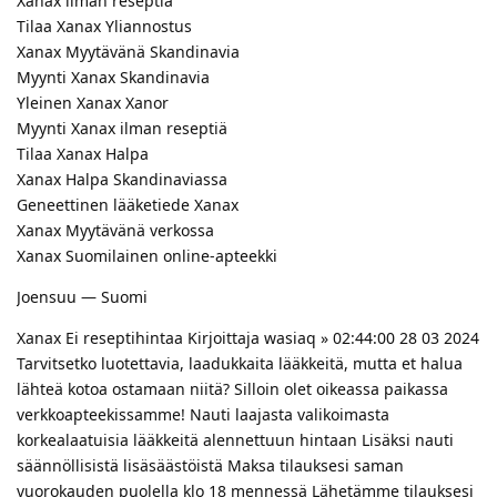
Xanax ilman reseptiä
Tilaa Xanax Yliannostus
Xanax Myytävänä Skandinavia
Myynti Xanax Skandinavia
Yleinen Xanax Xanor
Myynti Xanax ilman reseptiä
Tilaa Xanax Halpa
Xanax Halpa Skandinaviassa
Geneettinen lääketiede Xanax
Xanax Myytävänä verkossa
Xanax Suomilainen online-apteekki
Joensuu — Suomi
Xanax Ei reseptihintaa Kirjoittaja wasiaq » 02:44:00 28 03 2024
Tarvitsetko luotettavia, laadukkaita lääkkeitä, mutta et halua
lähteä kotoa ostamaan niitä? Silloin olet oikeassa paikassa
verkkoapteekissamme! Nauti laajasta valikoimasta
korkealaatuisia lääkkeitä alennettuun hintaan Lisäksi nauti
säännöllisistä lisäsäästöistä Maksa tilauksesi saman
vuorokauden puolella klo 18 mennessä Lähetämme tilauksesi