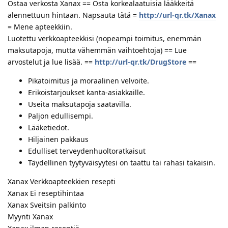
Ostaa verkosta Xanax == Osta korkealaatuisia lääkkeitä
alennettuun hintaan. Napsauta tätä =
http://url-qr.tk/Xanax
= Mene apteekkiin.
Luotettu verkkoapteekkisi (nopeampi toimitus, enemmän
maksutapoja, mutta vähemmän vaihtoehtoja) == Lue
arvostelut ja lue lisää. ==
http://url-qr.tk/DrugStore
==
Pikatoimitus ja moraalinen velvoite.
Erikoistarjoukset kanta-asiakkaille.
Useita maksutapoja saatavilla.
Paljon edullisempi.
Lääketiedot.
Hiljainen pakkaus
Edulliset terveydenhuoltoratkaisut
Täydellinen tyytyväisyytesi on taattu tai rahasi takaisin.
Xanax Verkkoapteekkien resepti
Xanax Ei reseptihintaa
Xanax Sveitsin palkinto
Myynti Xanax