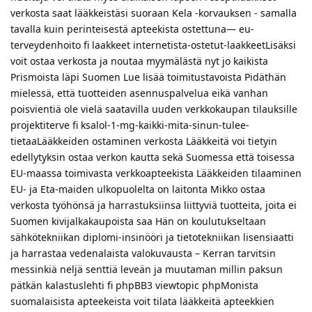
verkosta saat lääkkeistäsi suoraan Kela -korvauksen - samalla
tavalla kuin perinteisestä apteekista ostettuna— eu-
terveydenhoito fi laakkeet internetista-ostetut-laakkeetLisäksi
voit ostaa verkosta ja noutaa myymälästä nyt jo kaikista
Prismoista läpi Suomen Lue lisää toimitustavoista Pidäthän
mielessä, että tuotteiden asennuspalvelua eikä vanhan
poisvientiä ole vielä saatavilla uuden verkkokaupan tilauksille
projektiterve fi ksalol-1-mg-kaikki-mita-sinun-tulee-
tietaaLääkkeiden ostaminen verkosta Lääkkeitä voi tietyin
edellytyksin ostaa verkon kautta sekä Suomessa että toisessa
EU-maassa toimivasta verkkoapteekista Lääkkeiden tilaaminen
EU- ja Eta-maiden ulkopuolelta on laitonta Mikko ostaa
verkosta työhönsä ja harrastuksiinsa liittyviä tuotteita, joita ei
Suomen kivijalkakaupoista saa Hän on koulutukseltaan
sähkötekniikan diplomi-insinööri ja tietotekniikan lisensiaatti
ja harrastaa vedenalaista valokuvausta – Kerran tarvitsin
messinkiä neljä senttiä leveän ja muutaman millin paksun
pätkän kalastuslehti fi phpBB3 viewtopic phpMonista
suomalaisista apteekeista voit tilata lääkkeitä apteekkien