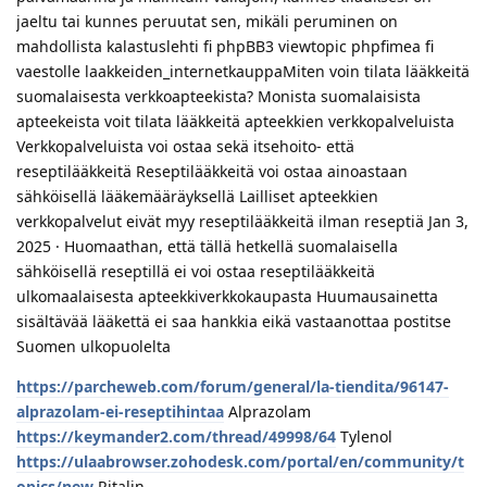
jaeltu tai kunnes peruutat sen, mikäli peruminen on
mahdollista kalastuslehti fi phpBB3 viewtopic phpfimea fi
vaestolle laakkeiden_internetkauppaMiten voin tilata lääkkeitä
suomalaisesta verkkoapteekista? Monista suomalaisista
apteekeista voit tilata lääkkeitä apteekkien verkkopalveluista
Verkkopalveluista voi ostaa sekä itsehoito- että
reseptilääkkeitä Reseptilääkkeitä voi ostaa ainoastaan
sähköisellä lääkemääräyksellä Lailliset apteekkien
verkkopalvelut eivät myy reseptilääkkeitä ilman reseptiä Jan 3,
2025 · Huomaathan, että tällä hetkellä suomalaisella
sähköisellä reseptillä ei voi ostaa reseptilääkkeitä
ulkomaalaisesta apteekkiverkkokaupasta Huumausainetta
sisältävää lääkettä ei saa hankkia eikä vastaanottaa postitse
Suomen ulkopuolelta
https://parcheweb.com/forum/general/la-tiendita/96147-
alprazolam-ei-reseptihintaa
Alprazolam
https://keymander2.com/thread/49998/64
Tylenol
https://ulaabrowser.zohodesk.com/portal/en/community/t
opics/new
Ritalin