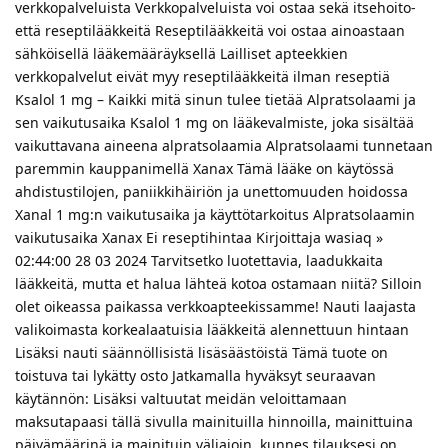
verkkopalveluista Verkkopalveluista voi ostaa sekä itsehoito-
että reseptilääkkeitä Reseptilääkkeitä voi ostaa ainoastaan
sähköisellä lääkemääräyksellä Lailliset apteekkien
verkkopalvelut eivät myy reseptilääkkeitä ilman reseptiä
Ksalol 1 mg – Kaikki mitä sinun tulee tietää Alpratsolaami ja
sen vaikutusaika Ksalol 1 mg on lääkevalmiste, joka sisältää
vaikuttavana aineena alpratsolaamia Alpratsolaami tunnetaan
paremmin kauppanimellä Xanax Tämä lääke on käytössä
ahdistustilojen, paniikkihäiriön ja unettomuuden hoidossa
Xanal 1 mg:n vaikutusaika ja käyttötarkoitus Alpratsolaamin
vaikutusaika Xanax Ei reseptihintaa Kirjoittaja wasiaq »
02:44:00 28 03 2024 Tarvitsetko luotettavia, laadukkaita
lääkkeitä, mutta et halua lähteä kotoa ostamaan niitä? Silloin
olet oikeassa paikassa verkkoapteekissamme! Nauti laajasta
valikoimasta korkealaatuisia lääkkeitä alennettuun hintaan
Lisäksi nauti säännöllisistä lisäsäästöistä Tämä tuote on
toistuva tai lykätty osto Jatkamalla hyväksyt seuraavan
käytännön: Lisäksi valtuutat meidän veloittamaan
maksutapaasi tällä sivulla mainituilla hinnoilla, mainittuina
päivämäärinä ja mainituin väliajoin, kunnes tilauksesi on