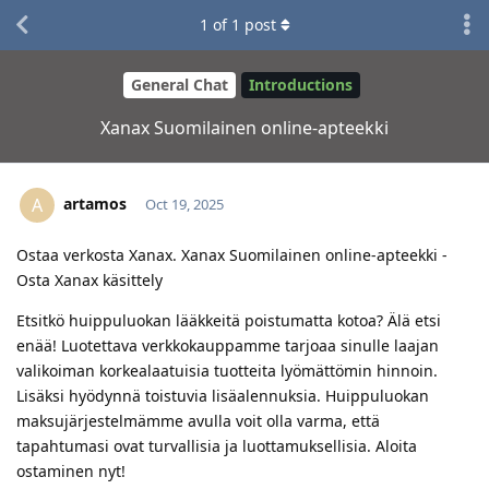
1
of
1
post
General Chat
Introductions
Xanax Suomilainen online-apteekki
artamos
A
Oct 19, 2025
Ostaa verkosta Xanax. Xanax Suomilainen online-apteekki -
Osta Xanax käsittely
Etsitkö huippuluokan lääkkeitä poistumatta kotoa? Älä etsi
enää! Luotettava verkkokauppamme tarjoaa sinulle laajan
valikoiman korkealaatuisia tuotteita lyömättömin hinnoin.
Lisäksi hyödynnä toistuvia lisäalennuksia. Huippuluokan
maksujärjestelmämme avulla voit olla varma, että
tapahtumasi ovat turvallisia ja luottamuksellisia. Aloita
ostaminen nyt!