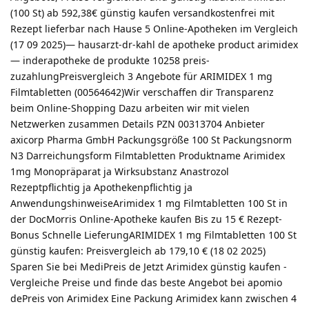
(100 St) ab 592,38€ günstig kaufen versandkostenfrei mit
Rezept lieferbar nach Hause 5 Online-Apotheken im Vergleich
(17 09 2025)— hausarzt-dr-kahl de apotheke product arimidex
— inderapotheke de produkte 10258 preis-
zuzahlungPreisvergleich 3 Angebote für ARIMIDEX 1 mg
Filmtabletten (00564642)Wir verschaffen dir Transparenz
beim Online-Shopping Dazu arbeiten wir mit vielen
Netzwerken zusammen Details PZN 00313704 Anbieter
axicorp Pharma GmbH Packungsgröße 100 St Packungsnorm
N3 Darreichungsform Filmtabletten Produktname Arimidex
1mg Monopräparat ja Wirksubstanz Anastrozol
Rezeptpflichtig ja Apothekenpflichtig ja
AnwendungshinweiseArimidex 1 mg Filmtabletten 100 St in
der DocMorris Online-Apotheke kaufen Bis zu 15 € Rezept-
Bonus Schnelle LieferungARIMIDEX 1 mg Filmtabletten 100 St
günstig kaufen: Preisvergleich ab 179,10 € (18 02 2025)
Sparen Sie bei MediPreis de Jetzt Arimidex günstig kaufen -
Vergleiche Preise und finde das beste Angebot bei apomio
dePreis von Arimidex Eine Packung Arimidex kann zwischen 4