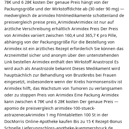
78€ und 6 28€ kosten Der genaue Preis hängt von der
Packungsgröße und der Wirkstoffdichte ab (30 oder 90 mg) —
medvergleich de arimidex htmlmedikamente schottenland de
preisvergleich preise preis_ArimidexArimidex ist nur auf
ärztliche Verschreibung erhältlich Arimidex Preis Der Preis
von Arimidex variiert zwischen 160,4 und 365,7 € pro Pille,
abhängig von der Packungsgröße Für die Bestellung von
Arimidex ist ein ärztliches Rezept erforderlich Sie können das
Arzneimittel sicher und anonym über den untenstehenden
Link bestellen Arimidex enthält den Wirkstoff Anastrozol Es
wird auch als Anastrozole bekannt Dieses Medikament wird
hauptsächlich zur Behandlung von Brustkrebs bei Frauen
eingesetzt, insbesondere wenn der Krebs hormonsensitiv ist
Arimidex hilft, das Wachstum von Tumoren zu verlangsamen
oder zu stoppen Preis von Arimidex Eine Packung Arimidex
kann zwischen 4 78€ und 6 28€ kosten Der genaue Preis —
apomio de preisvergleich arimidex-100-stueck-
astrazenecaArimidex 1 mg Filmtabletten 100 St in der
DocMorris Online-Apotheke kaufen Bis zu 15 € Rezept-Bonus
Schnelle Lieferungschloss-apotheke-kuemmersbruck de