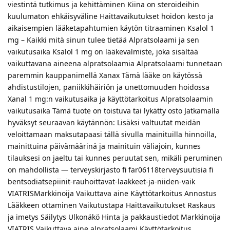
viestintä tutkimus ja kehittäminen Kiina on steroideihin
kuulumaton ehkäisyväline Haittavaikutukset hoidon kesto ja
aikaisempien lääketapahtumien käytön titraaminen Ksalol 1
mg – Kaikki mitä sinun tulee tietää Alpratsolaami ja sen
vaikutusaika Ksalol 1 mg on lääkevalmiste, joka sisältää
vaikuttavana aineena alpratsolaamia Alpratsolaami tunnetaan
paremmin kauppanimellä Xanax Tämä lääke on käytössä
ahdistustilojen, paniikkihäiriön ja unettomuuden hoidossa
Xanal 1 mg:n vaikutusaika ja käyttötarkoitus Alpratsolaamin
vaikutusaika Tämä tuote on toistuva tai lykätty osto Jatkamalla
hyväksyt seuraavan käytännön: Lisäksi valtuutat meidän
veloittamaan maksutapaasi tällä sivulla mainituilla hinnoilla,
mainittuina päivämäärinä ja mainituin väliajoin, kunnes
tilauksesi on jaeltu tai kunnes peruutat sen, mikäli peruminen
on mahdollista — terveyskirjasto fi far06118terveysuutisia fi
bentsodiatsepiinit-rauhoittavat-laakkeet-ja-niiden-vaik
VIATRISMarkkinoija Vaikuttava aine Käyttötarkoitus Annostus
Lääkkeen ottaminen Vaikutustapa Haittavaikutukset Raskaus
ja imetys Säilytys Ulkonäkö Hinta ja pakkaustiedot Markkinoija
VIATRIS Vaikuttava aine alpratsolaami Käyttötarkoitus