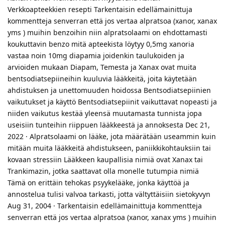
Verkkoapteekkien resepti Tarkentaisin edellämainittuja
kommentteja senverran että jos vertaa alpratsoa (xanor, xanax
yms ) muihin benzoihin niin alpratsolaami on ehdottamasti
koukuttavin benzo mitä apteekista löytyy 0,5mg xanoria
vastaa noin 10mg diapamia joidenkin taulukoiden ja
arvioiden mukaan Diapam, Temesta ja Xanax ovat muita
bentsodiatsepiineihin kuuluvia lääkkeitä, joita käytetään
ahdistuksen ja unettomuuden hoidossa Bentsodiatsepiinien
vaikutukset ja käyttö Bentsodiatsepiinit vaikuttavat nopeasti ja
niiden vaikutus kestää yleensä muutamasta tunnista jopa
useisiin tunteihin riippuen lääkkeestä ja annoksesta Dec 21,
2022 · Alpratsolaami on lääke, jota määrätään useammin kuin
mitään muita lääkkeitä ahdistukseen, paniikkikohtauksiin tai
kovaan stressiin Lääkkeen kaupallisia nimiä ovat Xanax tai
Trankimazin, jotka saattavat olla monelle tutumpia nimiä
Tämä on erittäin tehokas psyykelääke, jonka käyttöä ja
annostelua tulisi valvoa tarkasti, jotta vältyttäisiin sietokyvyn
Aug 31, 2004 · Tarkentaisin edellämainittuja kommentteja
senverran että jos vertaa alpratsoa (xanor, xanax yms ) muihin