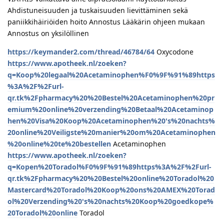
Ahdistuneisuuden ja tuskaisuuden lievittäminen sekä
paniikkihäiriöiden hoito Annostus Lääkärin ohjeen mukaan
Annostus on yksilöllinen
https://keymander2.com/thread/46784/64
Oxycodone
https://www.apotheek.nl/zoeken?
q=Koop%20legaal%20Acetaminophen%F0%9F%91%89https
%3A%2F%2Furl-
qr.tk%2Fpharmacy%20%20Bestel%20Acetaminophen%20pr
emium%20online%20verzending%20Betaal%20Acetaminop
hen%20Visa%20Koop%20Acetaminophen%20's%20nachts%
20online%20Veiligste%20manier%20om%20Acetaminophen
%20online%20te%20bestellen
Acetaminophen
https://www.apotheek.nl/zoeken?
q=Kopen%20Toradol%F0%9F%91%89https%3A%2F%2Furl-
qr.tk%2Fpharmacy%20%20Bestel%20online%20Toradol%20
Mastercard%20Toradol%20Koop%20ons%20AMEX%20Torad
ol%20Verzending%20's%20nachts%20Koop%20goedkope%
20Toradol%20online
Toradol