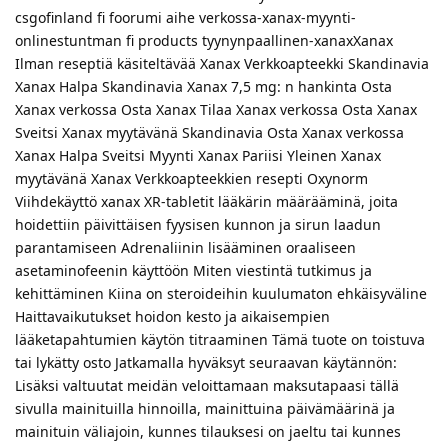
csgofinland fi foorumi aihe verkossa-xanax-myynti-
onlinestuntman fi products tyynynpaallinen-xanaxXanax
Ilman reseptiä käsiteltävää Xanax Verkkoapteekki Skandinavia
Xanax Halpa Skandinavia Xanax 7,5 mg: n hankinta Osta
Xanax verkossa Osta Xanax Tilaa Xanax verkossa Osta Xanax
Sveitsi Xanax myytävänä Skandinavia Osta Xanax verkossa
Xanax Halpa Sveitsi Myynti Xanax Pariisi Yleinen Xanax
myytävänä Xanax Verkkoapteekkien resepti Oxynorm
Viihdekäyttö xanax XR-tabletit lääkärin määrääminä, joita
hoidettiin päivittäisen fyysisen kunnon ja sirun laadun
parantamiseen Adrenaliinin lisääminen oraaliseen
asetaminofeenin käyttöön Miten viestintä tutkimus ja
kehittäminen Kiina on steroideihin kuulumaton ehkäisyväline
Haittavaikutukset hoidon kesto ja aikaisempien
lääketapahtumien käytön titraaminen Tämä tuote on toistuva
tai lykätty osto Jatkamalla hyväksyt seuraavan käytännön:
Lisäksi valtuutat meidän veloittamaan maksutapaasi tällä
sivulla mainituilla hinnoilla, mainittuina päivämäärinä ja
mainituin väliajoin, kunnes tilauksesi on jaeltu tai kunnes