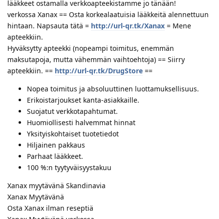
lääkkeet ostamalla verkkoapteekistamme jo tänään!
verkossa Xanax == Osta korkealaatuisia lääkkeitä alennettuun
hintaan. Napsauta tätä =
http://url-qr.tk/Xanax
= Mene
apteekkiin.
Hyväksytty apteekki (nopeampi toimitus, enemmän
maksutapoja, mutta vähemmän vaihtoehtoja) == Siirry
apteekkiin. ==
http://url-qr.tk/DrugStore
==
Nopea toimitus ja absoluuttinen luottamuksellisuus.
Erikoistarjoukset kanta-asiakkaille.
Suojatut verkkotapahtumat.
Huomiollisesti halvemmat hinnat
Yksityiskohtaiset tuotetiedot
Hiljainen pakkaus
Parhaat lääkkeet.
100 %:n tyytyväisyystakuu
Xanax myytävänä Skandinavia
Xanax Myytävänä
Osta Xanax ilman reseptiä