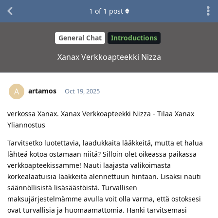
1
of
1
post
General Chat
Introductions
Xanax Verkkoapteekki Nizza
artamos
A
Oct 19, 2025
verkossa Xanax. Xanax Verkkoapteekki Nizza - Tilaa Xanax
Yliannostus
Tarvitsetko luotettavia, laadukkaita lääkkeitä, mutta et halua
lähteä kotoa ostamaan niitä? Silloin olet oikeassa paikassa
verkkoapteekissamme! Nauti laajasta valikoimasta
korkealaatuisia lääkkeitä alennettuun hintaan. Lisäksi nauti
säännöllisistä lisäsäästöistä. Turvallisen
maksujärjestelmämme avulla voit olla varma, että ostoksesi
ovat turvallisia ja huomaamattomia. Hanki tarvitsemasi