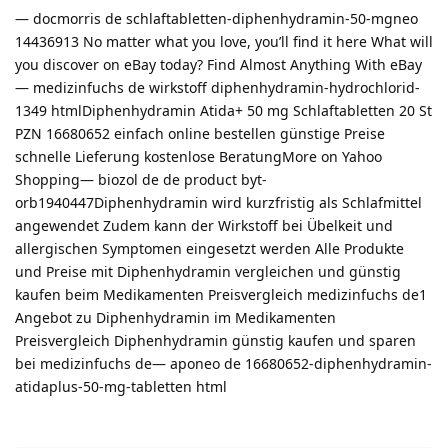
— docmorris de schlaftabletten-diphenhydramin-50-mgneo
14436913 No matter what you love, you’ll find it here What will
you discover on eBay today? Find Almost Anything With eBay
— medizinfuchs de wirkstoff diphenhydramin-hydrochlorid-
1349 htmlDiphenhydramin Atida+ 50 mg Schlaftabletten 20 St
PZN 16680652 einfach online bestellen günstige Preise
schnelle Lieferung kostenlose BeratungMore on Yahoo
Shopping— biozol de de product byt-
orb1940447Diphenhydramin wird kurzfristig als Schlafmittel
angewendet Zudem kann der Wirkstoff bei Übelkeit und
allergischen Symptomen eingesetzt werden Alle Produkte
und Preise mit Diphenhydramin vergleichen und günstig
kaufen beim Medikamenten Preisvergleich medizinfuchs de1
Angebot zu Diphenhydramin im Medikamenten
Preisvergleich Diphenhydramin günstig kaufen und sparen
bei medizinfuchs de— aponeo de 16680652-diphenhydramin-
atidaplus-50-mg-tabletten html