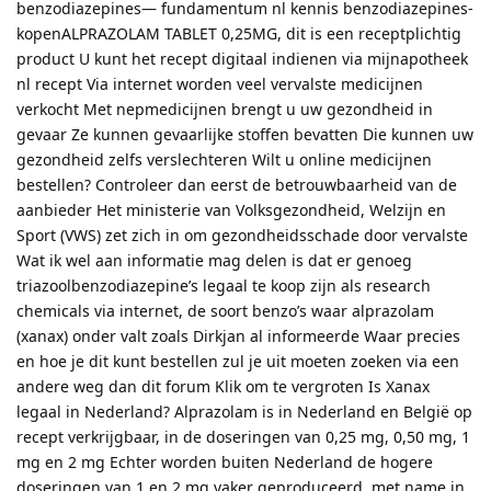
benzodiazepines— fundamentum nl kennis benzodiazepines-
kopenALPRAZOLAM TABLET 0,25MG, dit is een receptplichtig
product U kunt het recept digitaal indienen via mijnapotheek
nl recept Via internet worden veel vervalste medicijnen
verkocht Met nepmedicijnen brengt u uw gezondheid in
gevaar Ze kunnen gevaarlijke stoffen bevatten Die kunnen uw
gezondheid zelfs verslechteren Wilt u online medicijnen
bestellen? Controleer dan eerst de betrouwbaarheid van de
aanbieder Het ministerie van Volksgezondheid, Welzijn en
Sport (VWS) zet zich in om gezondheidsschade door vervalste
Wat ik wel aan informatie mag delen is dat er genoeg
triazoolbenzodiazepine’s legaal te koop zijn als research
chemicals via internet, de soort benzo’s waar alprazolam
(xanax) onder valt zoals Dirkjan al informeerde Waar precies
en hoe je dit kunt bestellen zul je uit moeten zoeken via een
andere weg dan dit forum Klik om te vergroten Is Xanax
legaal in Nederland? Alprazolam is in Nederland en België op
recept verkrijgbaar, in de doseringen van 0,25 mg, 0,50 mg, 1
mg en 2 mg Echter worden buiten Nederland de hogere
doseringen van 1 en 2 mg vaker geproduceerd, met name in