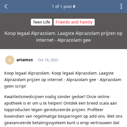
1
of
1
post
Teen Life
Friends and Family
Koop legaal Alprazolam. Laagste Alprazolam prijzen op
internet - Alprazolam gee
artamos
A
Oct 19, 2025
Koop legaal Alprazolam. Koop legaal Alprazolam. Laagste
Alprazolam prijzen op internet - Alprazolam gee - Alprazolam
geen script
Kwaliteitsmedicijnen nodig zonder gedoe? Onze online
apotheek is er om u te helpen! Ontdek een breed scala aan
topproducten tegen gereduceerde prijzen. Profiteer
bovendien van regelmatige besparingen op add-ons. Met ons
geavanceerde betalingssysteem kunt u erop vertrouwen dat