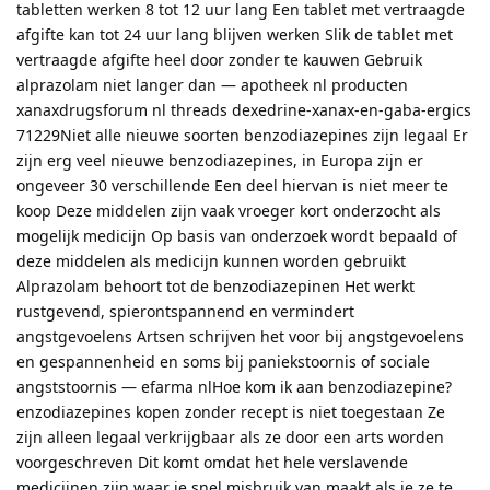
tabletten werken 8 tot 12 uur lang Een tablet met vertraagde
afgifte kan tot 24 uur lang blijven werken Slik de tablet met
vertraagde afgifte heel door zonder te kauwen Gebruik
alprazolam niet langer dan — apotheek nl producten
xanaxdrugsforum nl threads dexedrine-xanax-en-gaba-ergics
71229Niet alle nieuwe soorten benzodiazepines zijn legaal Er
zijn erg veel nieuwe benzodiazepines, in Europa zijn er
ongeveer 30 verschillende Een deel hiervan is niet meer te
koop Deze middelen zijn vaak vroeger kort onderzocht als
mogelijk medicijn Op basis van onderzoek wordt bepaald of
deze middelen als medicijn kunnen worden gebruikt
Alprazolam behoort tot de benzodiazepinen Het werkt
rustgevend, spierontspannend en vermindert
angstgevoelens Artsen schrijven het voor bij angstgevoelens
en gespannenheid en soms bij paniekstoornis of sociale
angststoornis — efarma nlHoe kom ik aan benzodiazepine?
enzodiazepines kopen zonder recept is niet toegestaan Ze
zijn alleen legaal verkrijgbaar als ze door een arts worden
voorgeschreven Dit komt omdat het hele verslavende
medicijnen zijn waar je snel misbruik van maakt als je ze te