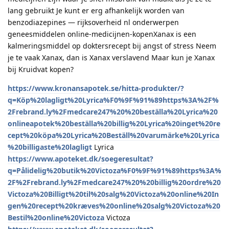
lang gebruikt Je kunt er erg afhankelijk worden van
benzodiazepines — rijksoverheid nl onderwerpen
geneesmiddelen online-medicijnen-kopenXanax is een
kalmeringsmiddel op doktersrecept bij angst of stress Neem
je te vaak Xanax, dan is Xanax verslavend Maar kun je Xanax
bij Kruidvat kopen?
https://www.kronansapotek.se/hitta-produkter/?
q=Köp%20lagligt%20Lyrica%F0%9F%91%89https%3A%2F%
2Frebrand.ly%2Fmedcare247%20%20beställa%20Lyrica%20
onlineapotek%20beställa%20billig%20Lyrica%20inget%20re
cept%20köpa%20Lyrica%20Beställ%20varumärke%20Lyrica
%20billigaste%20lagligt
Lyrica
https://www.apoteket.dk/soegeresultat?
q=Pålidelig%20butik%20Victoza%F0%9F%91%89https%3A%
2F%2Frebrand.ly%2Fmedcare247%20%20billig%20ordre%20
Victoza%20Billigt%20til%20salg%20Victoza%20online%20In
gen%20recept%20kræves%20online%20salg%20Victoza%20
Bestil%20online%20Victoza
Victoza