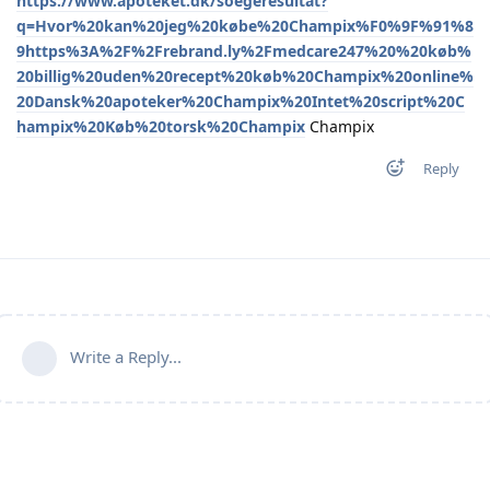
https://www.apoteket.dk/soegeresultat?
q=Hvor%20kan%20jeg%20købe%20Champix%F0%9F%91%8
9https%3A%2F%2Frebrand.ly%2Fmedcare247%20%20køb%
20billig%20uden%20recept%20køb%20Champix%20online%
20Dansk%20apoteker%20Champix%20Intet%20script%20C
hampix%20Køb%20torsk%20Champix
Champix
Reply
Write a Reply...