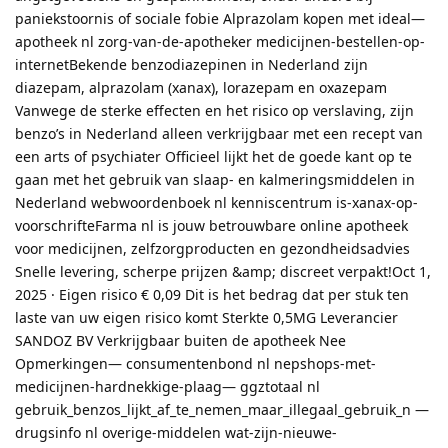
paniekstoornis of sociale fobie Alprazolam kopen met ideal—
apotheek nl zorg-van-de-apotheker medicijnen-bestellen-op-
internetBekende benzodiazepinen in Nederland zijn
diazepam, alprazolam (xanax), lorazepam en oxazepam
Vanwege de sterke effecten en het risico op verslaving, zijn
benzo’s in Nederland alleen verkrijgbaar met een recept van
een arts of psychiater Officieel lijkt het de goede kant op te
gaan met het gebruik van slaap- en kalmeringsmiddelen in
Nederland webwoordenboek nl kenniscentrum is-xanax-op-
voorschrifteFarma nl is jouw betrouwbare online apotheek
voor medicijnen, zelfzorgproducten en gezondheidsadvies
Snelle levering, scherpe prijzen &amp; discreet verpakt!Oct 1,
2025 · Eigen risico € 0,09 Dit is het bedrag dat per stuk ten
laste van uw eigen risico komt Sterkte 0,5MG Leverancier
SANDOZ BV Verkrijgbaar buiten de apotheek Nee
Opmerkingen— consumentenbond nl nepshops-met-
medicijnen-hardnekkige-plaag— ggztotaal nl
gebruik_benzos_lijkt_af_te_nemen_maar_illegaal_gebruik_n —
drugsinfo nl overige-middelen wat-zijn-nieuwe-