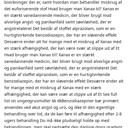
bivirkninger der er, samt hvordan man behandler misbrug af
det euforiserende stof Hvad bruger man Xanax til? Xanax er
en stærkt vanedannende medicin, der bliver brugt mod
alvorlige angst- og panikanfald samt søvnløshed, der er
angstrelateret Det består af stoffet alprazolam, som er en
hurtigtvirkende benzodiazepin, der har en sløvende effekt
Desværre ender alt for mange med et misbrug af Xanax med
en stærk afhængighed, der kan være svær at slippe ud af Et
Hvad bruger man Xanax til? Xanax er en stærkt
vanedannende medicin, der bliver brugt mod alvorlige angst-
og panikanfald samt søvnløshed, der er angstrelateret Det
består af stoffet alprazolam, som er en hurtigtvirkende
benzodiazepin, der har en sløvende effekt Desværre ender alt
for mange med et misbrug af Xanax med en stærk
afhængighed, der kan være svær at slippe ud af Et See full
list on ungeogrusmidler kk dkBenzodiazepiner bør primært
anvendes ved akut angst og uro, og ikke til den egentlige
behandling over tid, da de kan føre til afhængighed efter 2-8
ugers behandling Du må ikke pludseligt holde op med
behandlingen, men skal nedsætte den daglige dosis gradvist