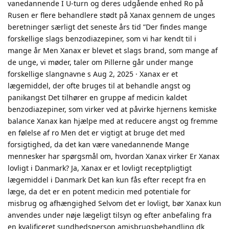
vanedannende I U-turn og deres udgående enhed Ro på
Rusen er flere behandlere stødt på Xanax gennem de unges
beretninger særligt det seneste års tid ”Der findes mange
forskellige slags benzodiazepiner, som vi har kendt til i
mange år Men Xanax er blevet et slags brand, som mange af
de unge, vi møder, taler om Pillerne går under mange
forskellige slangnavne s Aug 2, 2025 · Xanax er et
lægemiddel, der ofte bruges til at behandle angst og
panikangst Det tilhører en gruppe af medicin kaldet
benzodiazepiner, som virker ved at påvirke hjernens kemiske
balance Xanax kan hjælpe med at reducere angst og fremme
en følelse af ro Men det er vigtigt at bruge det med
forsigtighed, da det kan være vanedannende Mange
mennesker har spørgsmål om, hvordan Xanax virker Er Xanax
lovligt i Danmark? Ja, Xanax er et lovligt receptpligtigt
lægemiddel i Danmark Det kan kun fås efter recept fra en
læge, da det er en potent medicin med potentiale for
misbrug og afhængighed Selvom det er lovligt, bør Xanax kun
anvendes under nøje lægeligt tilsyn og efter anbefaling fra
en kvalificeret sundhedsperson amisbrugsbehandling dk