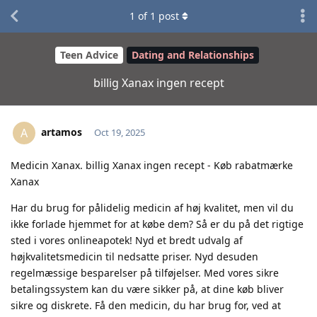
1
of
1
post
Teen Advice
Dating and Relationships
billig Xanax ingen recept
artamos
A
Oct 19, 2025
Medicin Xanax. billig Xanax ingen recept - Køb rabatmærke
Xanax
Har du brug for pålidelig medicin af høj kvalitet, men vil du
ikke forlade hjemmet for at købe dem? Så er du på det rigtige
sted i vores onlineapotek! Nyd et bredt udvalg af
højkvalitetsmedicin til nedsatte priser. Nyd desuden
regelmæssige besparelser på tilføjelser. Med vores sikre
betalingssystem kan du være sikker på, at dine køb bliver
sikre og diskrete. Få den medicin, du har brug for, ved at