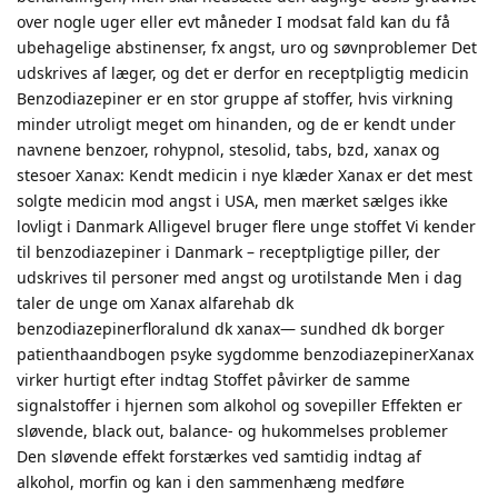
over nogle uger eller evt måneder I modsat fald kan du få
ubehagelige abstinenser, fx angst, uro og søvnproblemer Det
udskrives af læger, og det er derfor en receptpligtig medicin
Benzodiazepiner er en stor gruppe af stoffer, hvis virkning
minder utroligt meget om hinanden, og de er kendt under
navnene benzoer, rohypnol, stesolid, tabs, bzd, xanax og
stesoer Xanax: Kendt medicin i nye klæder Xanax er det mest
solgte medicin mod angst i USA, men mærket sælges ikke
lovligt i Danmark Alligevel bruger flere unge stoffet Vi kender
til benzodiazepiner i Danmark – receptpligtige piller, der
udskrives til personer med angst og urotilstande Men i dag
taler de unge om Xanax alfarehab dk
benzodiazepinerfloralund dk xanax— sundhed dk borger
patienthaandbogen psyke sygdomme benzodiazepinerXanax
virker hurtigt efter indtag Stoffet påvirker de samme
signalstoffer i hjernen som alkohol og sovepiller Effekten er
sløvende, black out, balance- og hukommelses problemer
Den sløvende effekt forstærkes ved samtidig indtag af
alkohol, morfin og kan i den sammenhæng medføre