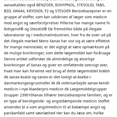
xanaxKaldes også BENZOER, ROHYPNOL, STESOLID, TABS,
BZD, XANAX, KRYDSER, F2 og STESOER Benzodiazepiner er en
gruppe af stoffer, som kan udskrives af læger som medicin
mod angst og søvnforstyrrelser Pillerne har mange navne fx
Rohypnol® og Stesolid® De fremstilles både på illegale
laboratorier og i medicinalindustrien, hvor fra de siver ud på
det illegale marked Mens Xanax har vist sig at være effektivt
for mange mennesker, er det vigtigt at være opmærksom på
de mulige bivirkninger, som dette lægemiddel kan forårsage
Denne artikel udforsker de almindelige og alvorlige
bivirkninger af Xanax og giver en omfattende oversigt over,
hvad man kan forvente ved brug af dette lægemiddel bokbh
dk xanax-ksalol-og-sanex-er-det-lovligt-at-koebe-i-
danmarkungeogrusmidler kk dk vidensarbejde xanax-kendt-
medicin-i-nye-klaederpro medicin dk Laegemiddelgrupper
Grupper 239010Xanax tilhører benzodiazepine familien, og er
en type af beroligende- og angstdæmpende medicin Stoffet
anvendes bl a som angstmedicin til at bekæmpe angst og
panikanfald samt søvnløshed Her kan du læse om, hvilke