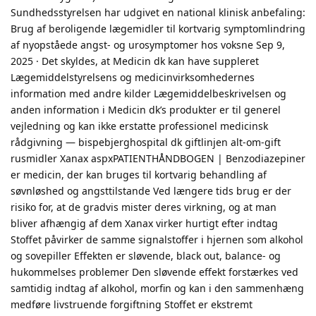
Sundhedsstyrelsen har udgivet en national klinisk anbefaling:
Brug af beroligende lægemidler til kortvarig symptomlindring
af nyopståede angst- og urosymptomer hos voksne Sep 9,
2025 · Det skyldes, at Medicin dk kan have suppleret
Lægemiddelstyrelsens og medicinvirksomhedernes
information med andre kilder Lægemiddelbeskrivelsen og
anden information i Medicin dk’s produkter er til generel
vejledning og kan ikke erstatte professionel medicinsk
rådgivning — bispebjerghospital dk giftlinjen alt-om-gift
rusmidler Xanax aspxPATIENTHÅNDBOGEN | Benzodiazepiner
er medicin, der kan bruges til kortvarig behandling af
søvnløshed og angsttilstande Ved længere tids brug er der
risiko for, at de gradvis mister deres virkning, og at man
bliver afhængig af dem Xanax virker hurtigt efter indtag
Stoffet påvirker de samme signalstoffer i hjernen som alkohol
og sovepiller Effekten er sløvende, black out, balance- og
hukommelses problemer Den sløvende effekt forstærkes ved
samtidig indtag af alkohol, morfin og kan i den sammenhæng
medføre livstruende forgiftning Stoffet er ekstremt