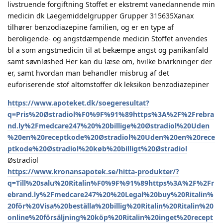
livstruende forgiftning Stoffet er ekstremt vanedannende min
medicin dk Laegemiddelgrupper Grupper 315635Xanax
tilhører benzodiazepine familien, og er en type af
beroligende- og angstdæmpende medicin Stoffet anvendes
bl a som angstmedicin til at bekæmpe angst og panikanfald
samt søvnløshed Her kan du læse om, hvilke bivirkninger der
er, samt hvordan man behandler misbrug af det
euforiserende stof altomstoffer dk leksikon benzodiazepiner
https://www.apoteket.dk/soegeresultat?
q=Pris%20Østradiol%F0%9F%91%89https%3A%2F%2Frebra
nd.ly%2Fmedcare247%20%20billige%20Østradiol%20Uden
%20en%20receptkode%20Østradiol%20Uden%20en%20rece
ptkode%20Østradiol%20køb%20billigt%20Østradiol
Østradiol
https://www.kronansapotek.se/hitta-produkter/?
q=Till%20salu%20Ritalin%F0%9F%91%89https%3A%2F%2Fr
ebrand.ly%2Fmedcare247%20%20Legal%20buy%20Ritalin%
20för%20Visa%20beställa%20billig%20Ritalin%20Ritalin%20
online%20försäljning%20köp%20Ritalin%20inget%20recept