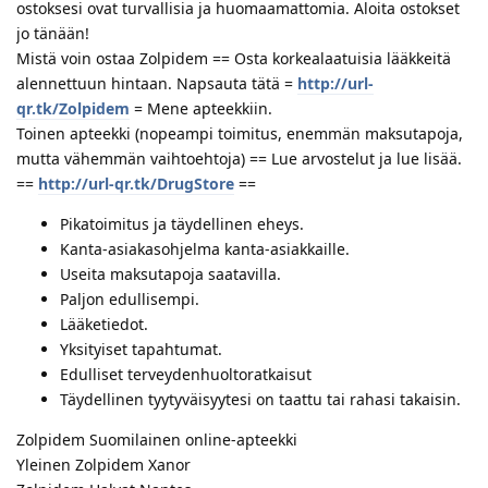
ostoksesi ovat turvallisia ja huomaamattomia. Aloita ostokset
jo tänään!
Mistä voin ostaa Zolpidem == Osta korkealaatuisia lääkkeitä
alennettuun hintaan. Napsauta tätä =
http://url-
qr.tk/Zolpidem
= Mene apteekkiin.
Toinen apteekki (nopeampi toimitus, enemmän maksutapoja,
mutta vähemmän vaihtoehtoja) == Lue arvostelut ja lue lisää.
==
http://url-qr.tk/DrugStore
==
Pikatoimitus ja täydellinen eheys.
Kanta-asiakasohjelma kanta-asiakkaille.
Useita maksutapoja saatavilla.
Paljon edullisempi.
Lääketiedot.
Yksityiset tapahtumat.
Edulliset terveydenhuoltoratkaisut
Täydellinen tyytyväisyytesi on taattu tai rahasi takaisin.
Zolpidem Suomilainen online-apteekki
Yleinen Zolpidem Xanor