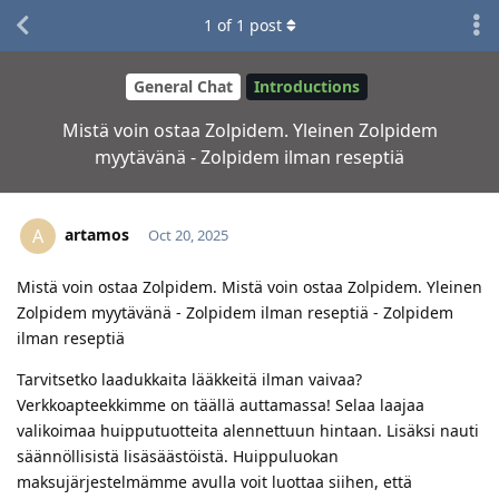
1
of
1
post
General Chat
Introductions
Mistä voin ostaa Zolpidem. Yleinen Zolpidem
myytävänä - Zolpidem ilman reseptiä
artamos
A
Oct 20, 2025
Mistä voin ostaa Zolpidem. Mistä voin ostaa Zolpidem. Yleinen
Zolpidem myytävänä - Zolpidem ilman reseptiä - Zolpidem
ilman reseptiä
Tarvitsetko laadukkaita lääkkeitä ilman vaivaa?
Verkkoapteekkimme on täällä auttamassa! Selaa laajaa
valikoimaa huipputuotteita alennettuun hintaan. Lisäksi nauti
säännöllisistä lisäsäästöistä. Huippuluokan
maksujärjestelmämme avulla voit luottaa siihen, että