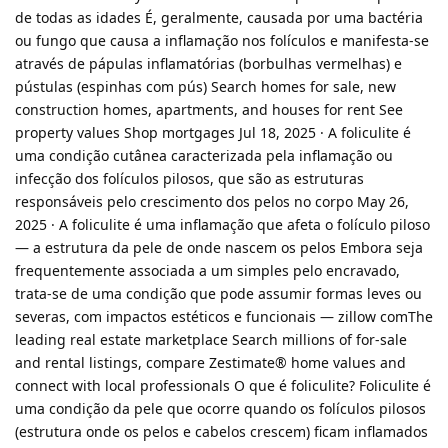
de todas as idades É, geralmente, causada por uma bactéria
ou fungo que causa a inflamação nos folículos e manifesta-se
através de pápulas inflamatórias (borbulhas vermelhas) e
pústulas (espinhas com pús) Search homes for sale, new
construction homes, apartments, and houses for rent See
property values Shop mortgages Jul 18, 2025 · A foliculite é
uma condição cutânea caracterizada pela inflamação ou
infecção dos folículos pilosos, que são as estruturas
responsáveis pelo crescimento dos pelos no corpo May 26,
2025 · A foliculite é uma inflamação que afeta o folículo piloso
— a estrutura da pele de onde nascem os pelos Embora seja
frequentemente associada a um simples pelo encravado,
trata-se de uma condição que pode assumir formas leves ou
severas, com impactos estéticos e funcionais — zillow comThe
leading real estate marketplace Search millions of for-sale
and rental listings, compare Zestimate® home values and
connect with local professionals O que é foliculite? Foliculite é
uma condição da pele que ocorre quando os folículos pilosos
(estrutura onde os pelos e cabelos crescem) ficam inflamados