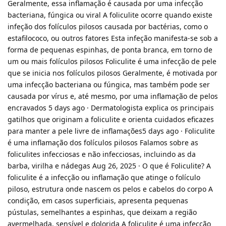
Geralmente, essa inflamação é causada por uma infecção
bacteriana, fúngica ou viral A foliculite ocorre quando existe
infeção dos folículos pilosos causada por bactérias, como o
estafilococo, ou outros fatores Esta infeção manifesta-se sob a
forma de pequenas espinhas, de ponta branca, em torno de
um ou mais folículos pilosos Foliculite é uma infecção de pele
que se inicia nos folículos pilosos Geralmente, é motivada por
uma infecção bacteriana ou fúngica, mas também pode ser
causada por vírus e, até mesmo, por uma inflamação de pelos
encravados 5 days ago · Dermatologista explica os principais
gatilhos que originam a foliculite e orienta cuidados eficazes
para manter a pele livre de inflamações5 days ago · Foliculite
é uma inflamação dos folículos pilosos Falamos sobre as
foliculites infecciosas e não infecciosas, incluindo as da
barba, virilha e nádegas Aug 26, 2025 · O que é Foliculite? A
foliculite é a infecção ou inflamação que atinge o folículo
piloso, estrutura onde nascem os pelos e cabelos do corpo A
condição, em casos superficiais, apresenta pequenas
pústulas, semelhantes a espinhas, que deixam a região
avermelhada, sensível e dolorida A foliculite é uma infecção