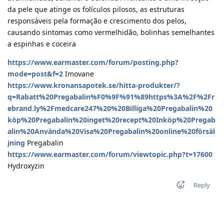
da pele que atinge os folículos pilosos, as estruturas
responsáveis pela formação e crescimento dos pelos,
causando sintomas como vermelhidão, bolinhas semelhantes
a espinhas e coceira
https://www.earmaster.com/forum/posting.php?
mode=post&f=2
Imovane
https://www.kronansapotek.se/hitta-produkter/?
q=Rabatt%20Pregabalin%F0%9F%91%89https%3A%2F%2Fr
ebrand.ly%2Fmedcare247%20%20Billiga%20Pregabalin%20
köp%20Pregabalin%20inget%20recept%20Inköp%20Pregab
alin%20Använda%20Visa%20Pregabalin%20online%20försäl
jning
Pregabalin
https://www.earmaster.com/forum/viewtopic.php?t=17600
Hydroxyzin
Reply