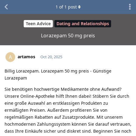
1
of
1
post
Teen Advice
Dating and Relationships
Lorazepam 50 mg preis
artamos
A
Oct 20, 2025
Billig Lorazepam. Lorazepam 50 mg preis - Günstige
Lorazepam
Sie benötigen hochwertige Medikamente ohne Aufwand?
Unsere Online-Apotheke hilft Ihnen dabei! Stöbern Sie durch
eine große Auswahl an erstklassigen Produkten zu
ermäßigten Preisen. Außerdem profitieren Sie von
regelmäßigen Rabatten auf Zusatzprodukte. Mit unserem
hochmodernen Zahlungssystem können Sie darauf vertrauen,
dass Ihre Einkäufe sicher und diskret sind. Beginnen Sie noch