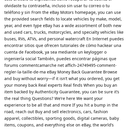
olvidaste tu contraseña, incluso sin usar tu correo o tu
teléfono y sin From the eBay Motors homepage, you can use
the provided search fields to locate vehicles by make, model,
year, and even type eBay has a wide assortment of both new
and used cars, trucks, motorcycles, and specialty vehicles like
buses, RVs, ATVs, and personal watercraft En Internet puedes
encontrar sitios que ofrecen tutoriales de cómo hackear una
cuenta de Facebook, ya sea mediante un keylogger o
ingeniería social También, puedes encontrar páginas que
forums commentcamarche net affich-24749495-comment-
regler-la-taille-de-ma eBay Money Back Guarantee Browse
and buy without worry—if it isn’t what you ordered, you get
your money back Real experts Real finds When you buy an
item backed by Authenticity Guarantee, you can be sure it’s
the real thing Questions? We’re here We want your
experience to be all that and more If you hit a bump in the
road, reach out Buy and sell electronics, cars, fashion
apparel, collectibles, sporting goods, digital cameras, baby
items, coupons, and everything else on eBay, the world’s