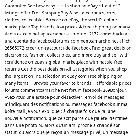
Guarantee See how easy it is to shop on eBay *1 out of 3
listings offer Free ShippingBuy & sell electronics, cars,
clothes, collectibles & more on eBay, the world’s online
marketplace Top brands, low prices & free shipping on many
items es ccm net aplicaciones-e-internet 2172-como-hackear-
una-cuenta-de-facebookforums commentcamarche net affich-
26565072-creer-un-raccourci-de-facebook Find great deals on
electronics, fashion, collectibles, and more Buy and sell with
confidence on eBay’s global marketplace with hassle-free
returns Get the best deals on All Categories when you shop
the largest online selection at eBay com Free shipping on
many items | Browse your favorite brands | affordable prices
forums commentcamarche net forum facebook-209Bonjour,
Avez-vous une astuce pour désactiver l’envoi de messages
m’indiquant des notifications ou messages facebook sur ma
boîte mail Je vous explique : à chaque fois que j’ai une
nouvelle notification, que ce soit parce que j’ai été identifiée
dans une photo ou alors qu’un ami proche a changé son
statut, ou alors que je reçoit un message privé, un message