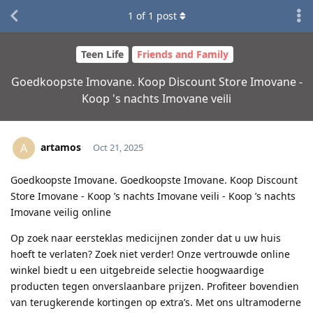
1
of
1
post
Teen Life
Friends and Family
Goedkoopste Imovane. Koop Discount Store Imovane -
Koop 's nachts Imovane veili
artamos
A
Oct 21, 2025
Goedkoopste Imovane. Goedkoopste Imovane. Koop Discount
Store Imovane - Koop ’s nachts Imovane veili - Koop ’s nachts
Imovane veilig online
Op zoek naar eersteklas medicijnen zonder dat u uw huis
hoeft te verlaten? Zoek niet verder! Onze vertrouwde online
winkel biedt u een uitgebreide selectie hoogwaardige
producten tegen onverslaanbare prijzen. Profiteer bovendien
van terugkerende kortingen op extra’s. Met ons ultramoderne