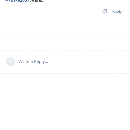
f=7&t=62057
Atarax
Reply
Write a Reply...