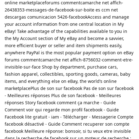
online marketplaceforums commentcamarche net affich-
26438353-messages-de-facebook-sur-boite es ccm net
descargas comunicacion 5426-facebookAccess and manage
your account information from one central location in My
eBay! Take advantage of the capabilities available to you in
the My Account section of My eBay and become a savvier,
more efficient buyer or seller and item shipments easily,
anywhere PayPal is the most popular payment option on eBay
forums commentcamarche net affich-8756032-comment-etre-
invisible-sur-face Shop by department, purchase cars,
fashion apparel, collectibles, sporting goods, cameras, baby
items, and everything else on eBay, the world’s online
marketplacePlus de son sur facebook Pas de son sur facebook
- Meilleures réponses Plus de son facebook - Meilleures
réponses Story facebook comment ça marche - Guide
Comment voir qui regarde mon profil facebook - Guide
Facebook lite gratuit - iam - Télécharger - Messagerie Compte
facebook désactivé - Guide Comment recuperer son compte
facebook Meilleure réponse: bonsoir, si tu veux etre invisible
dans la recherche de facebook sur un moteur de recherche :