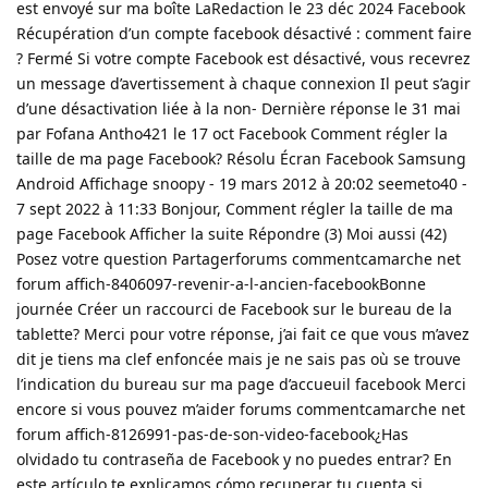
est envoyé sur ma boîte LaRedaction le 23 déc 2024 Facebook
Récupération d’un compte facebook désactivé : comment faire
? Fermé Si votre compte Facebook est désactivé, vous recevrez
un message d’avertissement à chaque connexion Il peut s’agir
d’une désactivation liée à la non- Dernière réponse le 31 mai
par Fofana Antho421 le 17 oct Facebook Comment régler la
taille de ma page Facebook? Résolu Écran Facebook Samsung
Android Affichage snoopy - 19 mars 2012 à 20:02 seemeto40 -
7 sept 2022 à 11:33 Bonjour, Comment régler la taille de ma
page Facebook Afficher la suite Répondre (3) Moi aussi (42)
Posez votre question Partagerforums commentcamarche net
forum affich-8406097-revenir-a-l-ancien-facebookBonne
journée Créer un raccourci de Facebook sur le bureau de la
tablette? Merci pour votre réponse, j’ai fait ce que vous m’avez
dit je tiens ma clef enfoncée mais je ne sais pas où se trouve
l’indication du bureau sur ma page d’accueuil facebook Merci
encore si vous pouvez m’aider forums commentcamarche net
forum affich-8126991-pas-de-son-video-facebook¿Has
olvidado tu contraseña de Facebook y no puedes entrar? En
este artículo te explicamos cómo recuperar tu cuenta si