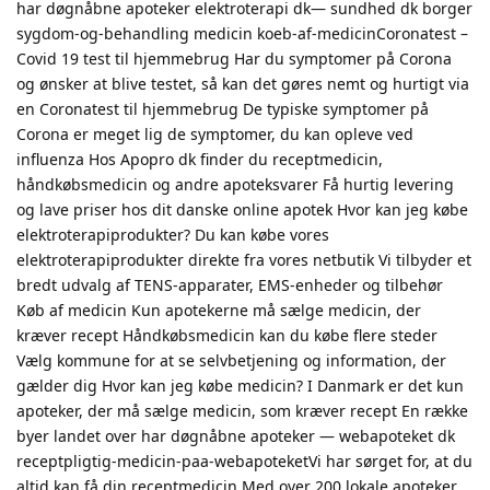
har døgnåbne apoteker elektroterapi dk— sundhed dk borger
sygdom-og-behandling medicin koeb-af-medicinCoronatest –
Covid 19 test til hjemmebrug Har du symptomer på Corona
og ønsker at blive testet, så kan det gøres nemt og hurtigt via
en Coronatest til hjemmebrug De typiske symptomer på
Corona er meget lig de symptomer, du kan opleve ved
influenza Hos Apopro dk finder du receptmedicin,
håndkøbsmedicin og andre apoteksvarer Få hurtig levering
og lave priser hos dit danske online apotek Hvor kan jeg købe
elektroterapiprodukter? Du kan købe vores
elektroterapiprodukter direkte fra vores netbutik Vi tilbyder et
bredt udvalg af TENS-apparater, EMS-enheder og tilbehør
Køb af medicin Kun apotekerne må sælge medicin, der
kræver recept Håndkøbsmedicin kan du købe flere steder
Vælg kommune for at se selvbetjening og information, der
gælder dig Hvor kan jeg købe medicin? I Danmark er det kun
apoteker, der må sælge medicin, som kræver recept En række
byer landet over har døgnåbne apoteker — webapoteket dk
receptpligtig-medicin-paa-webapoteketVi har sørget for, at du
altid kan få din receptmedicin Med over 200 lokale apoteker