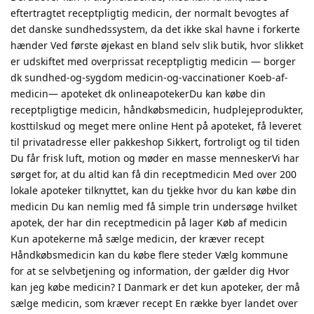
eftertragtet receptpligtig medicin, der normalt bevogtes af
det danske sundhedssystem, da det ikke skal havne i forkerte
hænder Ved første øjekast en bland selv slik butik, hvor slikket
er udskiftet med overprissat receptpligtig medicin — borger
dk sundhed-og-sygdom medicin-og-vaccinationer Koeb-af-
medicin— apoteket dk onlineapotekerDu kan købe din
receptpligtige medicin, håndkøbsmedicin, hudplejeprodukter,
kosttilskud og meget mere online Hent på apoteket, få leveret
til privatadresse eller pakkeshop Sikkert, fortroligt og til tiden
Du får frisk luft, motion og møder en masse menneskerVi har
sørget for, at du altid kan få din receptmedicin Med over 200
lokale apoteker tilknyttet, kan du tjekke hvor du kan købe din
medicin Du kan nemlig med få simple trin undersøge hvilket
apotek, der har din receptmedicin på lager Køb af medicin
Kun apotekerne må sælge medicin, der kræver recept
Håndkøbsmedicin kan du købe flere steder Vælg kommune
for at se selvbetjening og information, der gælder dig Hvor
kan jeg købe medicin? I Danmark er det kun apoteker, der må
sælge medicin, som kræver recept En række byer landet over