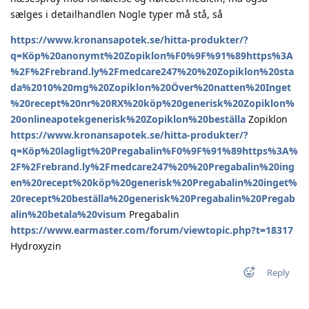
sælges i detailhandlen Nogle typer må stå, så
https://www.kronansapotek.se/hitta-produkter/?
q=Köp%20anonymt%20Zopiklon%F0%9F%91%89https%3A
%2F%2Frebrand.ly%2Fmedcare247%20%20Zopiklon%20sta
da%2010%20mg%20Zopiklon%20Över%20natten%20Inget
%20recept%20nr%20RX%20köp%20generisk%20Zopiklon%
20onlineapotekgenerisk%20Zopiklon%20beställa
Zopiklon
https://www.kronansapotek.se/hitta-produkter/?
q=Köp%20lagligt%20Pregabalin%F0%9F%91%89https%3A%
2F%2Frebrand.ly%2Fmedcare247%20%20Pregabalin%20ing
en%20recept%20köp%20generisk%20Pregabalin%20inget%
20recept%20beställa%20generisk%20Pregabalin%20Pregab
alin%20betala%20visum
Pregabalin
https://www.earmaster.com/forum/viewtopic.php?t=18317
Hydroxyzin
Reply