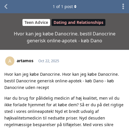
1
of
1
post
Teen Advice
Dating and Relationships
Hvor kan jeg købe Danocrine. bestil Danocrine
generisk online-apotek - køb Dano
artamos
A
Oct 22, 2025
Hvor kan jeg købe Danocrine. Hvor kan jeg købe Danocrine.
bestil Danocrine generisk online-apotek - køb Dano - køb
Danocrine uden recept
Har du brug for pålidelig medicin af høj kvalitet, men vil du
ikke forlade hjemmet for at købe dem? Så er du på det rigtige
sted i vores onlineapotek! Nyd et bredt udvalg af
højkvalitetsmedicin til nedsatte priser. Nyd desuden
regelmæssige besparelser på tilføjelser. Med vores sikre