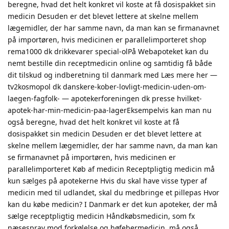
beregne, hvad det helt konkret vil koste at få dosispakket sin
medicin Desuden er det blevet lettere at skelne mellem
lægemidler, der har samme navn, da man kan se firmanavnet
på importøren, hvis medicinen er parallelimporteret shop
rema1000 dk drikkevarer special-olPå Webapoteket kan du
nemt bestille din receptmedicin online og samtidig få både
dit tilskud og indberetning til danmark med Læs mere her —
tv2kosmopol dk danskere-kober-lovligt-medicin-uden-om-
laegen-fagfolk- — apotekerforeningen dk presse hvilket-
apotek-har-min-medicin-paa-lagerEksempelvis kan man nu
også beregne, hvad det helt konkret vil koste at få
dosispakket sin medicin Desuden er det blevet lettere at
skelne mellem lægemidler, der har samme navn, da man kan
se firmanavnet på importøren, hvis medicinen er
parallelimporteret Køb af medicin Receptpligtig medicin må
kun sælges på apotekerne Hvis du skal have visse typer af
medicin med til udlandet, skal du medbringe et pillepas Hvor
kan du købe medicin? I Danmark er det kun apoteker, der må
sælge receptpligtig medicin Håndkøbsmedicin, som fx
næsespray mod forkølelse og høfebermedicin, må også