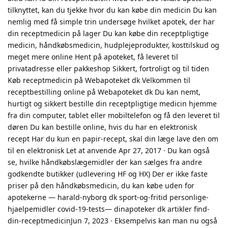
tilknyttet, kan du tjekke hvor du kan købe din medicin Du kan
nemlig med få simple trin undersøge hvilket apotek, der har
din receptmedicin på lager Du kan købe din receptpligtige
medicin, håndkøbsmedicin, hudplejeprodukter, kosttilskud og
meget mere online Hent på apoteket, få leveret til
privatadresse eller pakkeshop Sikkert, fortroligt og til tiden
Køb receptmedicin på Webapoteket dk Velkommen til
receptbestilling online på Webapoteket dk Du kan nemt,
hurtigt og sikkert bestille din receptpligtige medicin hjemme
fra din computer, tablet eller mobiltelefon og få den leveret til
døren Du kan bestille online, hvis du har en elektronisk
recept Har du kun en papir-recept, skal din læge lave den om
til en elektronisk Let at anvende Apr 27, 2017 · Du kan også
se, hvilke håndkøbslægemidler der kan sælges fra andre
godkendte butikker (udlevering HF og HX) Der er ikke faste
priser på den håndkøbsmedicin, du kan købe uden for
apotekerne — harald-nyborg dk sport-og-fritid personlige-
hjaelpemidler covid-19-tests— dinapoteker dk artikler find-
din-receptmedicinJun 7, 2023 · Eksempelvis kan man nu også