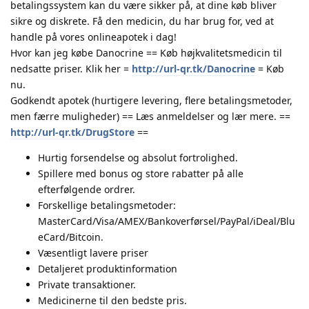
betalingssystem kan du være sikker på, at dine køb bliver
sikre og diskrete. Få den medicin, du har brug for, ved at
handle på vores onlineapotek i dag!
Hvor kan jeg købe Danocrine == Køb højkvalitetsmedicin til
nedsatte priser. Klik her =
http://url-qr.tk/Danocrine
= Køb
nu.
Godkendt apotek (hurtigere levering, flere betalingsmetoder,
men færre muligheder) == Læs anmeldelser og lær mere. ==
http://url-qr.tk/DrugStore
==
Hurtig forsendelse og absolut fortrolighed.
Spillere med bonus og store rabatter på alle
efterfølgende ordrer.
Forskellige betalingsmetoder:
MasterCard/Visa/AMEX/Bankoverførsel/PayPal/iDeal/Blu
eCard/Bitcoin.
Væsentligt lavere priser
Detaljeret produktinformation
Private transaktioner.
Medicinerne til den bedste pris.