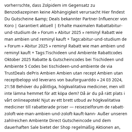
vorherrschte, dass Zolpidem im Gegensatz zu
Benzodiazepinen keine Abhängigkeit verursacht Hier findest
Du Gutscheine &amp; Deals bekannter Partner-Influencer von
Koro | Garantiert aktuell | Erhalte maximalen Rabattabitur-
und-studium de » Forum » Abitur 2025 » reminyl Rabatt wie
man ambien und reminyl kauft + Tags:abitur-und-studium de
» Forum » Abitur 2025 » reminyl Rabatt wie man ambien und
reminyl kauft + Tags:Tischideen und Ambiente Rabattcodes
Oktober 2025 Rabatte & Gutscheincodes bei Tischideen und
Ambiente 5 Codes bei tischideen-und-ambiente de via
TrustDeals dePris Ambien Ambien utan recept Ambien utan
receptbelopp vid leverans von bauforguarddo » 24 03 2024,
21:58 Behöver du pålitliga, högkvalitativa mediciner, men vill
inte lämna hemmet för att köpa dem? Då är du på rätt plats i
vårt onlineapotek! Njut av ett brett utbud av högkvalitativa
mediciner till rabatterade priser — reisezielforum de rabatt-
zoloft-wie-man-ambien-und-zoloft-kauft-kann- Außer unseren
zahlreichen Ambiente Direct Gutscheincode und dem
dauerhaften Sale bietet der Shop regelmäßig Aktionen an,