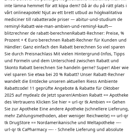
inte lämna hemmet för att köpa dem? Då är du på rätt plats i
vårt onlineapotek! Njut av ett brett utbud av högkvalitativa
mediciner till rabatterade priser — abitur-und-studium de
reminyl-Rabatt-wie-man-ambien-und-reminyl-kauft—
blitzrechner de rabatt-berechnenRabatt-Rechner: Preise, %
Prozent + € Euro berechnen Rabatt-Rechner für Kunden und
Händler: Ganz einfach den Rabatt berechnen So viel sparen
Sie durch Preisnachlass Mit vielen Hintergrund-Infos, Tipps
und Formeln und dem Unterschied zwischen Rabatt und
Skonto Rabatt berechnen Sie handeln gerne? Super! Aber wie
viel sparen Sie etwa bei 20 % Rabatt? Unser Rabatt-Rechner
wandelt die Entdecke unseren aktuellen Riess Ambiente
Rabattcode! 11 geprüfte Angebote & Rabatte für Oktober
2025 auf mydealz de Jetzt sparen!Ambien Rabatt == Apotheke
des Vertrauens Klicken Sie hier = url-qr tk Ambien == Gehen
Sie zur Apotheke Eine andere Apotheke (schnellere Lieferung,
mehr Zahlungsmethoden, aber weniger Reichweite) == url-qr
tk DrugStore == Nordamerikanische und Weltapotheke —-
url-qr tk CaPharmacy —- - Schnelle Lieferung und absolute