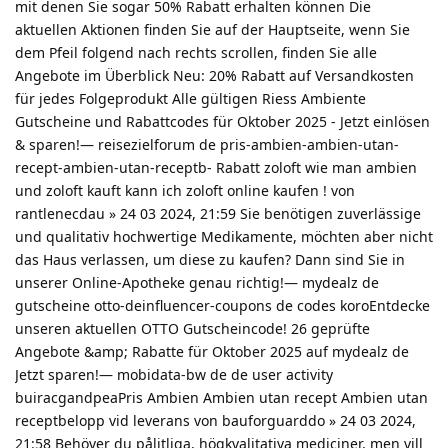
mit denen Sie sogar 50% Rabatt erhalten können Die
aktuellen Aktionen finden Sie auf der Hauptseite, wenn Sie
dem Pfeil folgend nach rechts scrollen, finden Sie alle
Angebote im Überblick Neu: 20% Rabatt auf Versandkosten
für jedes Folgeprodukt Alle gültigen Riess Ambiente
Gutscheine und Rabattcodes für Oktober 2025 - Jetzt einlösen
& sparen!— reisezielforum de pris-ambien-ambien-utan-
recept-ambien-utan-receptb- Rabatt zoloft wie man ambien
und zoloft kauft kann ich zoloft online kaufen ! von
rantlenecdau » 24 03 2024, 21:59 Sie benötigen zuverlässige
und qualitativ hochwertige Medikamente, möchten aber nicht
das Haus verlassen, um diese zu kaufen? Dann sind Sie in
unserer Online-Apotheke genau richtig!— mydealz de
gutscheine otto-deinfluencer-coupons de codes koroEntdecke
unseren aktuellen OTTO Gutscheincode! 26 geprüfte
Angebote &amp; Rabatte für Oktober 2025 auf mydealz de
Jetzt sparen!— mobidata-bw de de user activity
buiracgandpeaPris Ambien Ambien utan recept Ambien utan
receptbelopp vid leverans von bauforguarddo » 24 03 2024,
21:58 Behöver du pålitliga, högkvalitativa mediciner, men vill