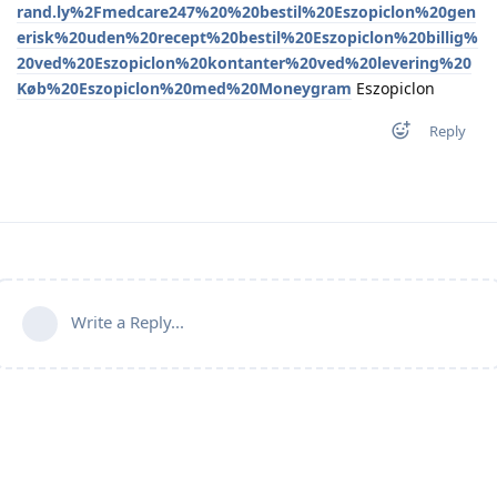
rand.ly%2Fmedcare247%20%20bestil%20Eszopiclon%20gen
erisk%20uden%20recept%20bestil%20Eszopiclon%20billig%
20ved%20Eszopiclon%20kontanter%20ved%20levering%20
Køb%20Eszopiclon%20med%20Moneygram
Eszopiclon
Reply
Write a Reply...