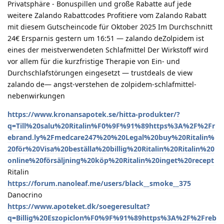
Privatsphäre - Bonuspillen und große Rabatte auf jede
weitere Zalando Rabattcodes Profitiere vom Zalando Rabatt
mit diesem Gutscheincode für Oktober 2025 Im Durchschnitt
24€ Ersparnis gestern um 16:51 — zalando deZolpidem ist
eines der meistverwendeten Schlafmittel Der Wirkstoff wird
vor allem für die kurzfristige Therapie von Ein- und
Durchschlafstörungen eingesetzt — trustdeals de view
zalando de— angst-verstehen de zolpidem-schlafmittel-
nebenwirkungen
https://www.kronansapotek.se/hitta-produkter/?
q=Till%20salu%20Ritalin%F0%9F%91%89https%3A%2F%2Fr
ebrand.ly%2Fmedcare247%20%20Legal%20buy%20Ritalin%
20för%20Visa%20beställa%20billig%20Ritalin%20Ritalin%20
online%20försäljning%20köp%20Ritalin%20inget%20recept
Ritalin
https://forum.nanoleaf.me/users/black__smoke__375
Danocrino
https://www.apoteket.dk/soegeresultat?
q=Billig%20Eszopiclon%F0%9F%91%89https%3A%2F%2Freb