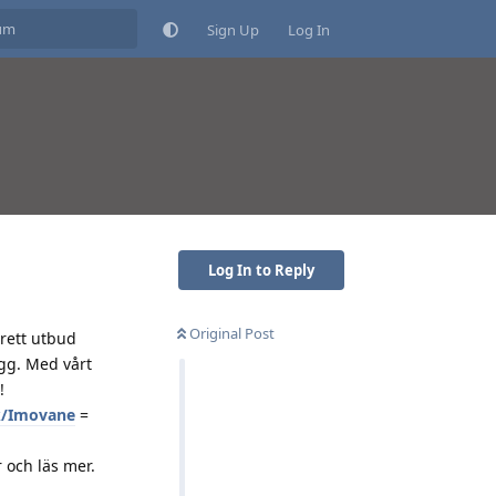
Sign Up
Log In
Log In to Reply
Original Post
brett utbud
ägg. Med vårt
!
tk/Imovane
=
 och läs mer.