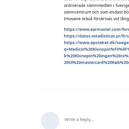
ordinerade sömnmedlen i Sverig
sömncentrum och som endast bör fö
Imovane också förskrivas vid lå
https://www.earmaster.com/for
https://datos.estadisticas.pr/fr
https://www.apoteket.dk/soeger
q=Medicin%20Klonopin%F0%9F
k%20Klonopin%20ingen%20rx%
20til%20mastercard%20Køb%20
Write a Reply...