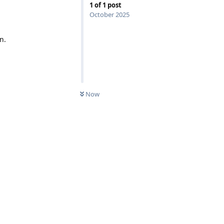
1
of
1
post
October 2025
n.
Now