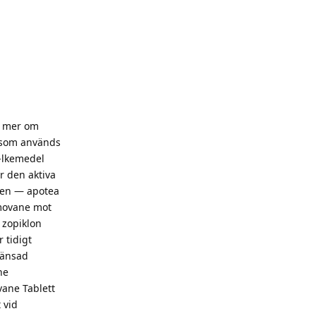
s mer om
l som används
-lkemedel
r den aktiva
rren — apotea
Imovane mot
 zopiklon
 tidigt
ränsad
ne
vane Tablett
 vid