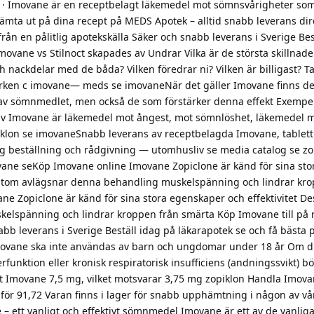
0 · Imovane är en receptbelagt läkemedel mot sömnsvårigheter som
mta ut på dina recept på MEDS Apotek – alltid snabb leverans direk
från en pålitlig apotekskälla Säker och snabb leverans i Sverige Bes
Imovane vs Stilnoct skapades av Undrar Vilka är de största skillnad
h nackdelar med de båda? Vilken föredrar ni? Vilken är billigast? 
rken c imovane— meds se imovaneNär det gäller Imovane finns d
av sömnmedlet, men också de som förstärker denna effekt Exempe
av Imovane är läkemedel mot ångest, mot sömnlöshet, läkemedel m
iklon se imovaneSnabb leverans av receptbelagda Imovane, tablett
rygg beställning och rådgivning — utomhusliv se media catalog se z
ne seKöp Imovane online Imovane Zopiclone är känd för sina sto
sutom avlägsnar denna behandling muskelspänning och lindrar kro
e Zopiclone är känd för sina stora egenskaper och effektivitet D
elspänning och lindrar kroppen från smärta Köp Imovane till på n
abb leverans i Sverige Beställ idag på läkarapotek se och få bästa 
vane ska inte användas av barn och ungdomar under 18 år Om d
rfunktion eller kronisk respiratorisk insufficiens (andningssvikt) b
 Imovane 7,5 mg, vilket motsvarar 3,75 mg zopiklon Handla Imovan
e för 91,72 Varan finns i lager för snabb upphämtning i någon av vå
 – ett vanligt och effektivt sömnmedel Imovane är ett av de vanlig