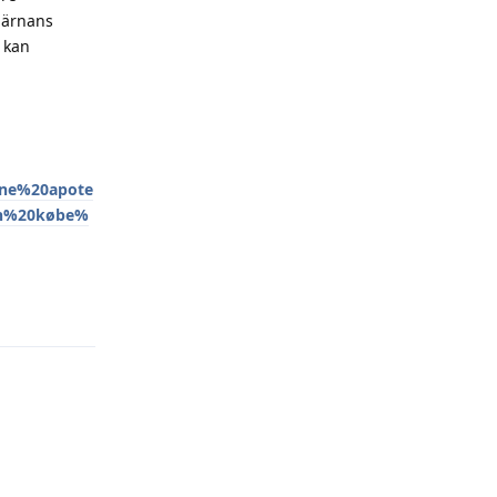
järnans
l kan
ne%20apote
an%20købe%
Reply