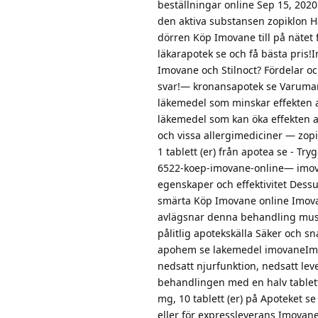
beställningar online Sep 15, 202
den aktiva substansen zopiklon Hä
dörren Köp Imovane till på nätet 
läkarapotek se och få bästa pris!
Imovane och Stilnoct? Fördelar oc
svar!— kronansapotek se Varuma
läkemedel som minskar effekten 
läkemedel som kan öka effekten 
och vissa allergimediciner — zop
1 tablett (er) från apotea se - T
6522-koep-imovane-online— imova
egenskaper och effektivitet Des
smärta Köp Imovane online Imovan
avlägsnar denna behandling musk
pålitlig apotekskälla Säker och sn
apohem se lakemedel imovaneImo
nedsatt njurfunktion, nedsatt leve
behandlingen med en halv tablett
mg, 10 tablett (er) på Apoteket s
eller för expressleverans Imovane