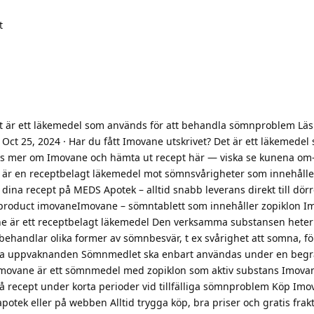
t
Det är ett läkemedel som används för att behandla sömnproblem Lä
Oct 25, 2024 · Har du fått Imovane utskrivet? Det är ett läkemede
äs mer om Imovane och hämta ut recept här — viska se kunena om
 är en receptbelagt läkemedel mot sömnsvårigheter som innehålle
dina recept på MEDS Apotek – alltid snabb leverans direkt till dö
product imovaneImovane – sömntablett som innehåller zopiklon 
ne är ett receptbelagt läkemedel Den verksamma substansen heter
ehandlar olika former av sömnbesvär, t ex svårighet att somna, för
ga uppvaknanden Sömnmedlet ska enbart användas under en beg
tImovane är ett sömnmedel med zopiklon som aktiv substans Imova
å recept under korta perioder vid tillfälliga sömnproblem Köp Imo
 apotek eller på webben Alltid trygga köp, bra priser och gratis frakt