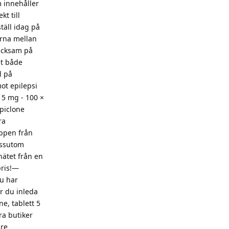
 innehåller
t till
täll idag på
erna mellan
Tacksam på
et både
l på
ot epilepsi
 5 mg - 100 ×
opiclone
ra
ppen från
essutom
ätet från en
pris!—
u har
ör du inleda
e, tablett 5
ra butiker
are