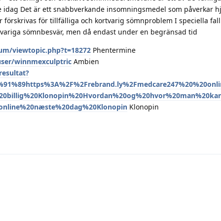
e idag Det är ett snabbverkande insomningsmedel som påverkar h
rskrivas för tillfälliga och kortvarig sömnproblem I speciella fal
ngvariga sömnbesvär, men då endast under en begränsad tid
um/viewtopic.php?t=18272
Phentermine
/user/winnmexculptric
Ambien
esultat?
%91%89https%3A%2F%2Frebrand.ly%2Fmedcare247%20%20onli
20billig%20Klonopin%20Hvordan%20og%20hvor%20man%20k
online%20næste%20dag%20Klonopin
Klonopin