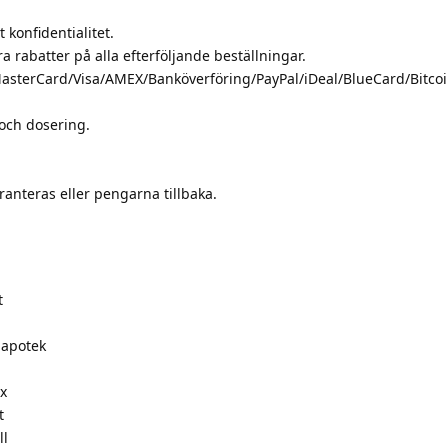
 konfidentialitet.
 rabatter på alla efterföljande beställningar.
asterCard/Visa/AMEX/Banköverföring/PayPal/iDeal/BlueCard/Bitcoi
och dosering.
ranteras eller pengarna tillbaka.
t
 apotek
x
t
ll