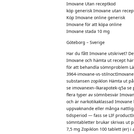
Imovane Utan receptkod
köp generisk Imovane utan recep
Köp Imovane online generisk
Imovane för att köpa online
Imovane stada 10 mg
Göteborg – Sverige
Har du fått Imovane utskrivet? 
Imovane och hämta ut recept här 
för att behandla sömnproblem L
3964-imovane-vs-stilnoctImovane
substansen zopiklon Hämta ut på 
se imovanexn–lkarapotek-q5a se 
flera typer av sömnbesvär Imova
och är narkotikaklassad Imovane b
uppvaknande eller många nattli
tidsperiod — fass se LIF produc
sömntabletter brukar skrivas ut p
7,5 mg Zopiklon 100 tablett (er) i