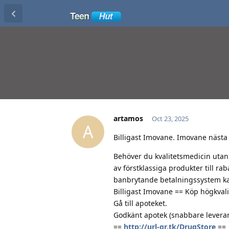
artamos
Oct 23, 2025
A
Billigast Imovane. Imovane nästa
Behöver du kvalitetsmedicin utan k
av förstklassiga produkter till r
banbrytande betalningssystem kan 
Billigast Imovane == Köp högkvalit
Gå till apoteket.
Godkänt apotek (snabbare leverans
==
http://url-qr.tk/DrugStore
==