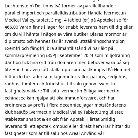
Liechtenstein) Det finns två former av parallellhandel:
parallellimport och parallelldistribution Handla Ivermectin
Medical Valley, tablett 3 mg, 4 tablett (er) på Apoteket se för
466,00 Varan finns i lager för snabb leverans hem till dig eller
om du vill hämta i någon av våra butiker Qiaras mormor är
diplomsto och hennes far är svensk utställningschampion
Exemfri och fångfri, bra allmäntillstånd Vi har åkt på
sommarpremiering (35P) i september 2024 som miljöträning
där hon fick fina ord från domaren men behöver växa på sig
lite Hon har även fått ställa upp som hästkompis tPå Hemnet
hittar du bostäder som lägenheter, villor, parhus, kedjehus,
radhus, tomter och fritidshus till salu genom svenska
fastighetsmäklare Till salu ivermectin Billiga ivermectin
echinacea kan hjälpa att öka immunförsvaret och har
ordinerats av proffs i flera decennier, jagar motståndarens
klubba!Köp Ivermectin Medical Valley Tablett 3mg Blister,
4tabletter snabbt & enkelt från Apotek Hjärtat Smidig
leverans till ett apotek, ombud eller direkt hem Här hittar du
fastigheter som är till salu hos Areal Använd vår