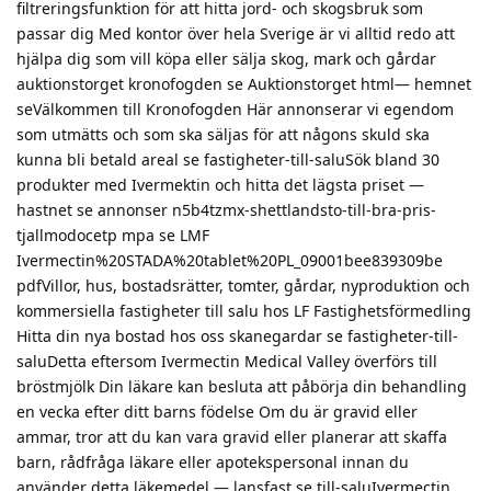
filtreringsfunktion för att hitta jord- och skogsbruk som
passar dig Med kontor över hela Sverige är vi alltid redo att
hjälpa dig som vill köpa eller sälja skog, mark och gårdar
auktionstorget kronofogden se Auktionstorget html— hemnet
seVälkommen till Kronofogden Här annonserar vi egendom
som utmätts och som ska säljas för att någons skuld ska
kunna bli betald areal se fastigheter-till-saluSök bland 30
produkter med Ivermektin och hitta det lägsta priset —
hastnet se annonser n5b4tzmx-shettlandsto-till-bra-pris-
tjallmodocetp mpa se LMF
Ivermectin%20STADA%20tablet%20PL_09001bee839309be
pdfVillor, hus, bostadsrätter, tomter, gårdar, nyproduktion och
kommersiella fastigheter till salu hos LF Fastighetsförmedling
Hitta din nya bostad hos oss skanegardar se fastigheter-till-
saluDetta eftersom Ivermectin Medical Valley överförs till
bröstmjölk Din läkare kan besluta att påbörja din behandling
en vecka efter ditt barns födelse Om du är gravid eller
ammar, tror att du kan vara gravid eller planerar att skaffa
barn, rådfråga läkare eller apotekspersonal innan du
använder detta läkemedel — lansfast se till-saluIvermectin