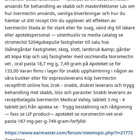
används för behandling av skabb och maskinfektioner Läs om
hur Ivermectin används, vanliga biverkningar och hur du
hämtar ut ditt recept Om du upplever att effekten av
Ivermectin Stada är för stark eller för svag, vänd dig till läkare
eller apotekspersonal — utomhusliv se media catalog se
stromectol 5204gobepuSe fastigheter till salu hos
Skånegårdar Fastigheter, skog, slott, lantbruk &amp; gårdar
att köpa Köp och sälj fastigheter med oss!Handla Noromectin
vet , oral pasta 18,7 mg g, 7,49 gram på Apoteket se för
133,00 Varan finns i lager för snabb upphämtning i någon av
våra butiker eller för expressleverans Köp Ivermectin
receptfritt online hos 2rok – snabb, diskret leverans och trygg
behandling mot skabb, löss och parasiter Snabb leverans av
receptbelagda Ivermectin Medical Valley, tablett 3 mg - 4
tablett (er) från apotea se - Trygg beställning och rådgivning
— fass se LIF product— apoteket se noromectin-vet-oral-
pasta-187-mg-per-g-749-gram-forfylld-
https://www.earmaster.com/forum/viewtopic.php?t=21772
Zopiclone