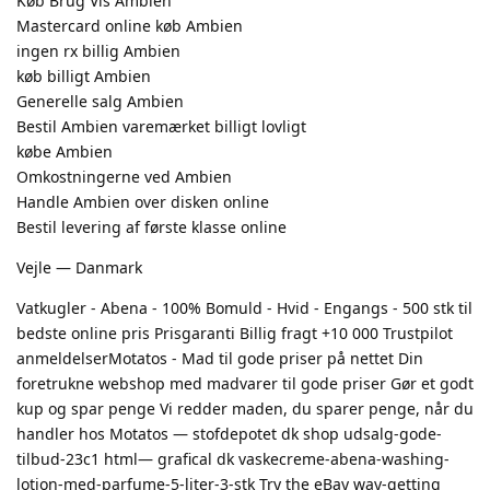
Køb Brug Vis Ambien
Mastercard online køb Ambien
ingen rx billig Ambien
køb billigt Ambien
Generelle salg Ambien
Bestil Ambien varemærket billigt lovligt
købe Ambien
Omkostningerne ved Ambien
Handle Ambien over disken online
Bestil levering af første klasse online
Vejle — Danmark
Vatkugler - Abena - 100% Bomuld - Hvid - Engangs - 500 stk til
bedste online pris Prisgaranti Billig fragt +10 000 Trustpilot
anmeldelserMotatos - Mad til gode priser på nettet Din
foretrukne webshop med madvarer til gode priser Gør et godt
kup og spar penge Vi redder maden, du sparer penge, når du
handler hos Motatos — stofdepotet dk shop udsalg-gode-
tilbud-23c1 html— grafical dk vaskecreme-abena-washing-
lotion-med-parfume-5-liter-3-stk Try the eBay way-getting