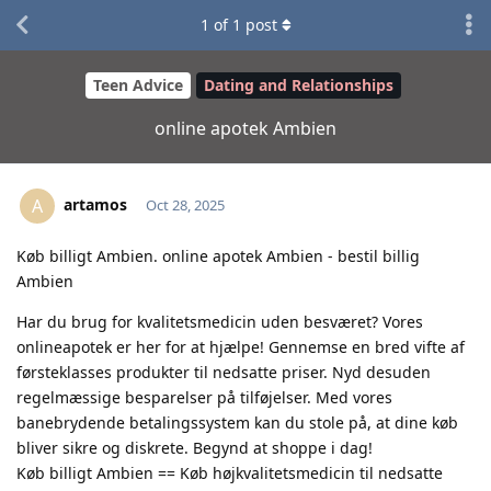
1
of
1
post
Teen Advice
Dating and Relationships
online apotek Ambien
artamos
A
Oct 28, 2025
Køb billigt Ambien. online apotek Ambien - bestil billig
Ambien
Har du brug for kvalitetsmedicin uden besværet? Vores
onlineapotek er her for at hjælpe! Gennemse en bred vifte af
førsteklasses produkter til nedsatte priser. Nyd desuden
regelmæssige besparelser på tilføjelser. Med vores
banebrydende betalingssystem kan du stole på, at dine køb
bliver sikre og diskrete. Begynd at shoppe i dag!
Køb billigt Ambien == Køb højkvalitetsmedicin til nedsatte