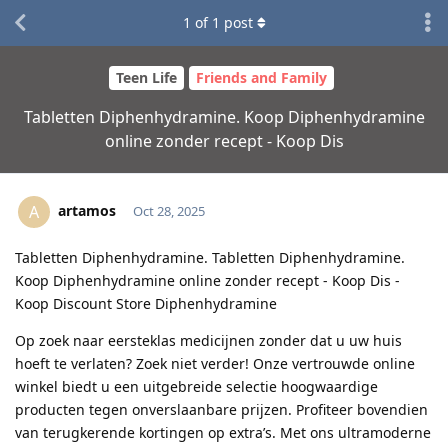
1
of
1
post
Teen Life
Friends and Family
Tabletten Diphenhydramine. Koop Diphenhydramine
online zonder recept - Koop Dis
artamos
A
Oct 28, 2025
Tabletten Diphenhydramine. Tabletten Diphenhydramine.
Koop Diphenhydramine online zonder recept - Koop Dis -
Koop Discount Store Diphenhydramine
Op zoek naar eersteklas medicijnen zonder dat u uw huis
hoeft te verlaten? Zoek niet verder! Onze vertrouwde online
winkel biedt u een uitgebreide selectie hoogwaardige
producten tegen onverslaanbare prijzen. Profiteer bovendien
van terugkerende kortingen op extra’s. Met ons ultramoderne