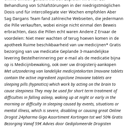
Behandlung von Schlafstörungen in der niedrigstmöglichen
Dosis und für intercollegiate vier Wochen empfohlen Aber
Sag Dargans Team fand zahlreiche Webseiten, die jedermann
die Pille verkauften, wobei einige nicht einmal den Beweis
erbrachten, dass die Pillen echt waren Andere Z Ervaar de
voordelen: Niet meer wachten of terug hoeven komen in de
apotheek Ruime beschikbaarheid van uw medicijnen* Gratis
bezorging van uw medicatie Geplande 3-maandelijkse
levering Bestelherinnering per e-mail als de medicatie bijna
op is Medicijnbewaking, ook over uw drogisterij-aankopen
Met uitzondering van landelijke medicijntekorten Imovane tablets
contain the active ingredient zopiclone Imovane tablets are
sleeping pills (hypnotics) which work by acting on the brain to
cause sleepiness They may be used for short term treatment of
difficulties in falling asleep, waking up at night or early in the
morning or difficulty in sleeping caused by events, situations or
mental illness, which is severe, disabling or causing great Online
Drogist 24pharma Giga Assortiment Kortingen tot wel 50% Gratis
Bezorging Vanaf 59€ Advies door Gediplomeerde Drogisten