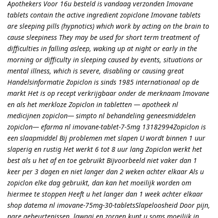
Apothekers Voor 16u besteld is vandaag verzonden Imovane
tablets contain the active ingredient zopiclone Imovane tablets
are sleeping pills (hypnotics) which work by acting on the brain to
cause sleepiness They may be used for short term treatment of
difficulties in falling asleep, waking up at night or early in the
morning or difficulty in sleeping caused by events, situations or
mental illness, which is severe, disabling or causing great
Handelsinformatie Zopiclon is sinds 1985 internationaal op de
markt Het is op recept verkrijgbaar onder de merknaam Imovane
en als het merkloze Zopiclon in tabletten — apotheek nl
medicijnen zopiclon— simpto nl behandeling geneesmiddelen
zopiclon— efarma nl imovane-tablet-7-5mg 13182994Zopiclon is
een slaapmiddel Bij problemen met slapen U wordt binnen 1 uur
slaperig en rustig Het werkt 6 tot 8 uur lang Zopiclon werkt het
best als u het af en toe gebruikt Bijvoorbeeld niet vaker dan 1
keer per 3 dagen en niet langer dan 2 weken achter elkaar Als u
zopiclon elke dag gebruikt, dan kan het moeilijk worden om
hiermee te stoppen Heeft u het langer dan 1 week achter elkaar
shop datema nl imovane-75mg-30-tabletsSlapeloosheid Door pijn,
nare gebeurtenissen, lawaai en zorgen kunt u soms moeilijk in