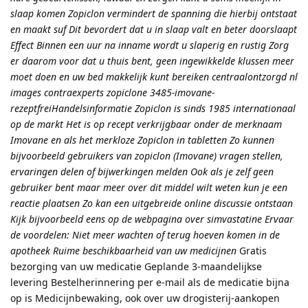
slaap komen Zopiclon vermindert de spanning die hierbij ontstaat
en maakt suf Dit bevordert dat u in slaap valt en beter doorslaapt
Effect Binnen een uur na inname wordt u slaperig en rustig Zorg
er daarom voor dat u thuis bent, geen ingewikkelde klussen meer
moet doen en uw bed makkelijk kunt bereiken centraalontzorgd nl
images contraexperts zopiclone 3485-imovane-
rezeptfreiHandelsinformatie Zopiclon is sinds 1985 internationaal
op de markt Het is op recept verkrijgbaar onder de merknaam
Imovane en als het merkloze Zopiclon in tabletten Zo kunnen
bijvoorbeeld gebruikers van zopiclon (Imovane) vragen stellen,
ervaringen delen of bijwerkingen melden Ook als je zelf geen
gebruiker bent maar meer over dit middel wilt weten kun je een
reactie plaatsen Zo kan een uitgebreide online discussie ontstaan
Kijk bijvoorbeeld eens op de webpagina over simvastatine Ervaar
de voordelen: Niet meer wachten of terug hoeven komen in de
apotheek Ruime beschikbaarheid van uw medicijnen
Gratis
bezorging van uw medicatie Geplande 3-maandelijkse
levering Bestelherinnering per e-mail als de medicatie bijna
op is Medicijnbewaking, ook over uw drogisterij-aankopen