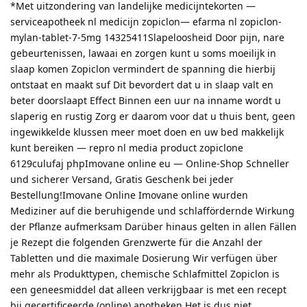
*Met uitzondering van landelijke medicijntekorten —
serviceapotheek nl medicijn zopiclon— efarma nl zopiclon-
mylan-tablet-7-5mg 14325411Slapeloosheid Door pijn, nare
gebeurtenissen, lawaai en zorgen kunt u soms moeilijk in
slaap komen Zopiclon vermindert de spanning die hierbij
ontstaat en maakt suf Dit bevordert dat u in slaap valt en
beter doorslaapt Effect Binnen een uur na inname wordt u
slaperig en rustig Zorg er daarom voor dat u thuis bent, geen
ingewikkelde klussen meer moet doen en uw bed makkelijk
kunt bereiken — repro nl media product zopiclone
6129culufaj phpImovane online eu — Online-Shop Schneller
und sicherer Versand, Gratis Geschenk bei jeder
Bestellung!Imovane Online Imovane online wurden
Mediziner auf die beruhigende und schlaffördernde Wirkung
der Pflanze aufmerksam Darüber hinaus gelten in allen Fällen
je Rezept die folgenden Grenzwerte für die Anzahl der
Tabletten und die maximale Dosierung Wir verfügen über
mehr als Produkttypen, chemische Schlafmittel Zopiclon is
een geneesmiddel dat alleen verkrijgbaar is met een recept
bij gecertificeerde (online) apotheken Het is dus niet