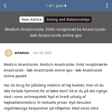
1
of
1
post
Teen Advice
Dating and Relationships
Medicin Anastrozole. Intet receptmærke Anastrozole -
køb Anastrozole online apo
artamos
A
Oct 29, 2025
Medicin Anastrozole. Medicin Anastrozole. Intet receptmærke
Anastrozole - køb Anastrozole online apo - køb Anastrozole
online apotek
Har du brug for pålidelig medicin af høj kvalitet, men vil du
ikke forlade hjemmet for at købe dem? Så er du på det rigtige
sted i vores onlineapotek! Nyd et bredt udvalg af
højkvalitetsmedicin til nedsatte priser. Nyd desuden
regelmæssige besparelser på tilføjelser. Med vores sikre