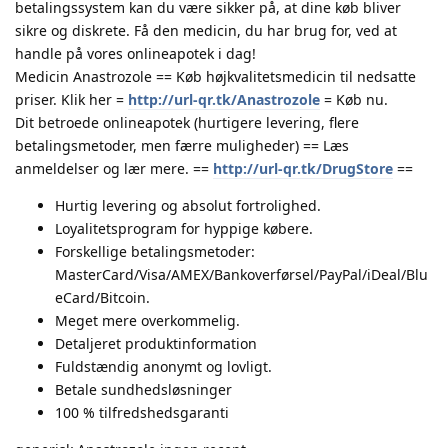
betalingssystem kan du være sikker på, at dine køb bliver
sikre og diskrete. Få den medicin, du har brug for, ved at
handle på vores onlineapotek i dag!
Medicin Anastrozole == Køb højkvalitetsmedicin til nedsatte
priser. Klik her =
http://url-qr.tk/Anastrozole
= Køb nu.
Dit betroede onlineapotek (hurtigere levering, flere
betalingsmetoder, men færre muligheder) == Læs
anmeldelser og lær mere. ==
http://url-qr.tk/DrugStore
==
Hurtig levering og absolut fortrolighed.
Loyalitetsprogram for hyppige købere.
Forskellige betalingsmetoder:
MasterCard/Visa/AMEX/Bankoverførsel/PayPal/iDeal/Blu
eCard/Bitcoin.
Meget mere overkommelig.
Detaljeret produktinformation
Fuldstændig anonymt og lovligt.
Betale sundhedsløsninger
100 % tilfredshedsgaranti