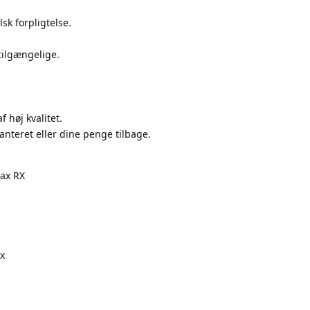
sk forpligtelse.
tilgængelige.
f høj kvalitet.
anteret eller dine penge tilbage.
nax RX
ax