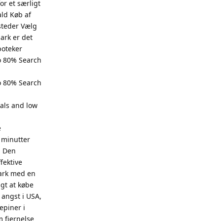
r et særligt
ld Køb af
steder Vælg
ark er det
poteker
o 80% Search
o 80% Search
als and low
e
 minutter
g Den
fektive
mark med en
igt at købe
 angst i USA,
epiner i
m fjernelse