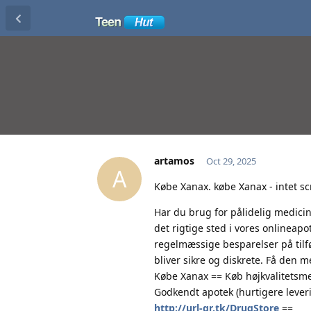
artamos
Oct 29, 2025
A
Købe Xanax. købe Xanax - intet sc
Har du brug for pålidelig medicin
det rigtige sted i vores onlineapo
regelmæssige besparelser på tilfø
bliver sikre og diskrete. Få den m
Købe Xanax == Køb højkvalitetsmed
Godkendt apotek (hurtigere leveri
http://url-qr.tk/DrugStore
==