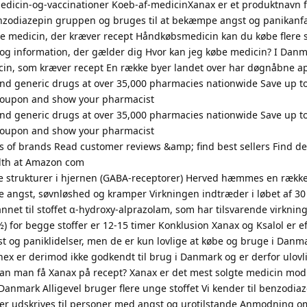
icin-og-vaccinationer Koeb-af-medicinXanax er et produktnavn fo
enzodiazepin gruppen og bruges til at bekæmpe angst og panikanfa
 medicin, der kræver recept Håndkøbsmedicin kan du købe flere 
og information, der gælder dig Hvor kan jeg købe medicin? I Danm
cin, som kræver recept En række byer landet over har døgnåbne a
and generic drugs at over 35,000 pharmacies nationwide Save up t
 coupon and show your pharmacist
and generic drugs at over 35,000 pharmacies nationwide Save up t
 coupon and show your pharmacist
 of brands Read customer reviews &amp; find best sellers Find de
alth at Amazon com
elle strukturer i hjernen (GABA-receptorer) Herved hæmmes en rækk
 angst, søvnløshed og kramper Virkningen indtræder i løbet af 30
nnet til stoffet α-hydroxy-alprazolam, som har tilsvarende virknin
½) for begge stoffer er 12-15 timer Konklusion Xanax og Ksalol er ef
st og paniklidelser, men de er kun lovlige at købe og bruge i Dan
nex er derimod ikke godkendt til brug i Danmark og er derfor ulovl
Kan man få Xanax på recept? Xanax er det mest solgte medicin mod
Danmark Alligevel bruger flere unge stoffet Vi kender til benzodiaz
 der udskrives til personer med angst og urotilstande Anmodning o