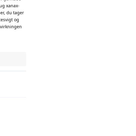
ug xanax-
er, du tager
tesvigt og
 virkningen
Reply