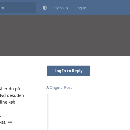
Sign Up
Log In
Log In to Reply
Original Post
Så er du på
. Nyd desuden
dine køb
.
ket. ==