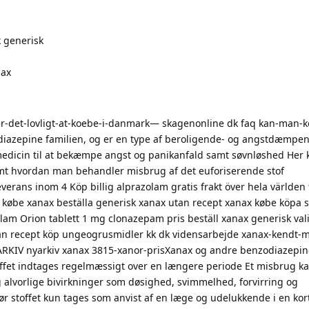
 generisk
nax
er-det-lovligt-at-koebe-i-danmark— skagenonline dk faq kan-man-
diazepine familien, og er en type af beroligende- og angstdæmpe
medicin til at bekæmpe angst og panikanfald samt søvnløshed Her 
samt hvordan man behandler misbrug af det euforiserende stof
rans inom 4 Köp billig alprazolam gratis frakt över hela världen
k købe xanax beställa generisk xanax utan recept xanax købe köpa s
olam Orion tablett 1 mg clonazepam pris beställ xanax generisk va
an recept köp ungeogrusmidler kk dk vidensarbejde xanax-kendt-m
 ARKIV nyarkiv xanax 3815-xanor-prisXanax og andre benzodiazepin
ffet indtages regelmæssigt over en længere periode Et misbrug ka
alvorlige bivirkninger som døsighed, svimmelhed, forvirring og
 stoffet kun tages som anvist af en læge og udelukkende i en kor