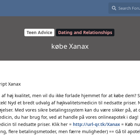
Teen Advice
Dating and Relationships
købe Xanax
ript Xanax
 af høj kvalitet, men vil du ikke forlade hjemmet for at købe dem? 
tek! Nyd et bredt udvalg af højkvalitetsmedicin til nedsatte priser
jelser. Med vores sikre betalingssystem kan du være sikker på, at 
edicin, du har brug for, ved at handle på vores onlineapotek i dag!
icin til nedsatte priser. Klik her =
http://url-qr.tk/Xanax
= Køb nu
ng, flere betalingsmetoder, men færre muligheder) == Gå til apote