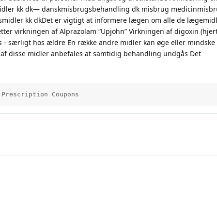
midler kk dk— danskmisbrugsbehandling dk misbrug medicinmisbr
midler kk dkDet er vigtigt at informere lægen om alle de lægemidl
ter virkningen af Alprazolam “Upjohn” Virkningen af digoxin (hjer
s - særligt hos ældre En række andre midler kan øge eller mindske
 af disse midler anbefales at samtidig behandling undgås Det
 Prescription Coupons          