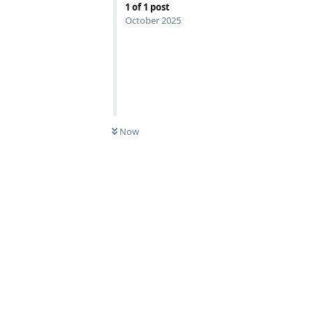
1
of
1
post
October 2025
Now