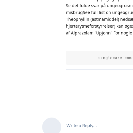
Se det fulde svar på ungeogrus
misbrugSee full list on ungeogrus
Theophyllin (astmamiddel) nedsæt
hjerterytmeforstyrrelser) kan øge
af Alprazolam “Upjohn” For nogle
        --- singlecare com
Write a Reply...