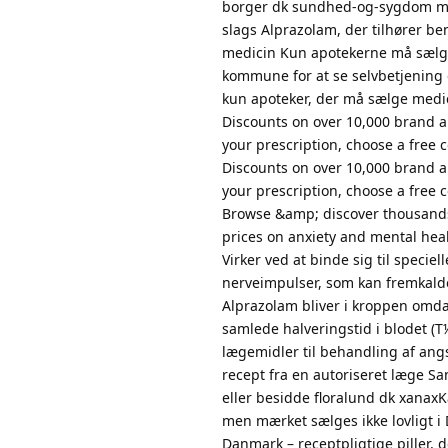
borger dk sundhed-og-sygdom med
slags Alprazolam, der tilhører b
medicin Kun apotekerne må sælge
kommune for at se selvbetjening 
kun apoteker, der må sælge medi
Discounts on over 10,000 brand 
your prescription, choose a free
Discounts on over 10,000 brand 
your prescription, choose a free
Browse &amp; discover thousands
prices on anxiety and mental he
Virker ved at binde sig til speci
nerveimpulser, som kan fremkalde
Alprazolam bliver i kroppen omda
samlede halveringstid i blodet (T
lægemidler til behandling af ang
recept fra en autoriseret læge Sa
eller besidde floralund dk xanax
men mærket sælges ikke lovligt i 
Danmark – receptpligtige piller,