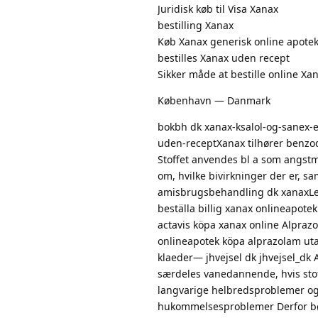
Juridisk køb til Visa Xanax
bestilling Xanax
Køb Xanax generisk online apotek
bestilles Xanax uden recept
Sikker måde at bestille online Xa
København — Danmark
bokbh dk xanax-ksalol-og-sanex-
uden-receptXanax tilhører benzo
Stoffet anvendes bl a som angst
om, hvilke bivirkninger der er, 
amisbrugsbehandling dk xanaxLeve
beställa billig xanax onlineapote
actavis köpa xanax online Alpraz
onlineapotek köpa alprazolam ut
klaeder— jhvejsel dk jhvejsel_dk
særdeles vanedannende, hvis sto
langvarige helbredsproblemer og 
hukommelsesproblemer Derfor bør