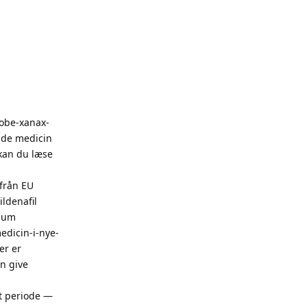
kobe-xanax-
nde medicin
kan du læse
 från EU
ildenafil
lium
edicin-i-nye-
er er
n give
t periode —