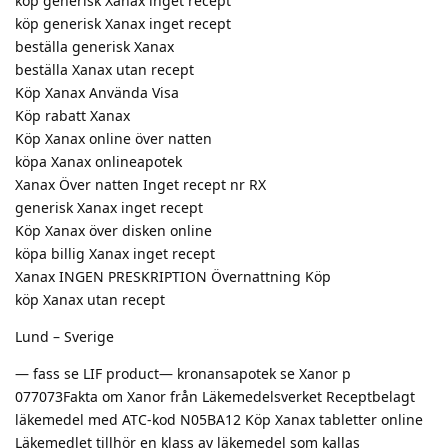
köp generisk Xanax inget recept
köp generisk Xanax inget recept
beställa generisk Xanax
beställa Xanax utan recept
Köp Xanax Använda Visa
Köp rabatt Xanax
Köp Xanax online över natten
köpa Xanax onlineapotek
Xanax Över natten Inget recept nr RX
generisk Xanax inget recept
Köp Xanax över disken online
köpa billig Xanax inget recept
Xanax INGEN PRESKRIPTION Övernattning Köp
köp Xanax utan recept
Lund – Sverige
— fass se LIF product— kronansapotek se Xanor p
077073Fakta om Xanor från Läkemedelsverket Receptbelagt
läkemedel med ATC-kod N05BA12 Köp Xanax tabletter online
Läkemedlet tillhör en klass av läkemedel som kallas