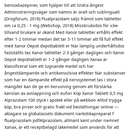
bensodiazepiner, som hjälper till att lindra ångest
Administreringsvägar som nämns är oralt och sublingualt
(Drogforum, 2018) Flualprazolam säljs främst som tabletter
om ca 0,25 - 1 mg (Webshop, 2018) Missbruksdos för icke-
tillvand brukare är okänd Med Xanor tabletter erhålls effekt
efter 1-2 timmar medan det tar 5-11 timmar att få full effekt
med Xanor Depot depottablett er När lämplig underhållsdos
fastställts tas Xanor tabletter 2-3 gånger dagligen och Xanor
Depot depottablett er 1-2 gånger dagligen Xanax är
klassificerat som ett lugnande medel och har
ångestdämpande och antikonvulsiva effekter När substanser
som har en dämpande effekt på nervsystemet tas i stora
mängder kan de ge en berusning genom att förstärka
känslan av avslappning och eufori Köp Xanor Tablett 0,5 mg
Alprazolam 100 styck i apotek eller på webben Alltid trygga
köp, bra priser och gratis frakt vid beställningar online —
aklagare se globalassets dokument narkotikapreparat f
flualprazolam pdfAlprazolam, allmänt känt under namnet
Xanax, är ett receptbelagd läkemedel som används för att