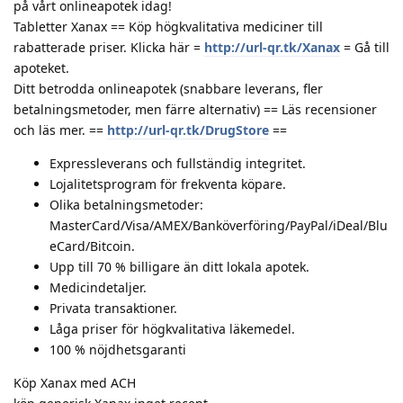
på vårt onlineapotek idag!
Tabletter Xanax == Köp högkvalitativa mediciner till
rabatterade priser. Klicka här =
http://url-qr.tk/Xanax
= Gå till
apoteket.
Ditt betrodda onlineapotek (snabbare leverans, fler
betalningsmetoder, men färre alternativ) == Läs recensioner
och läs mer. ==
http://url-qr.tk/DrugStore
==
Expressleverans och fullständig integritet.
Lojalitetsprogram för frekventa köpare.
Olika betalningsmetoder:
MasterCard/Visa/AMEX/Banköverföring/PayPal/iDeal/Blu
eCard/Bitcoin.
Upp till 70 % billigare än ditt lokala apotek.
Medicindetaljer.
Privata transaktioner.
Låga priser för högkvalitativa läkemedel.
100 % nöjdhetsgaranti
Köp Xanax med ACH