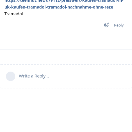
https://teenhut.net/d/9112-preiswert-kaufen-tramadol-in-
uk-kaufen-tramadol-tramadol-nachnahme-ohne-reze
Tramadol
Reply
Write a Reply...