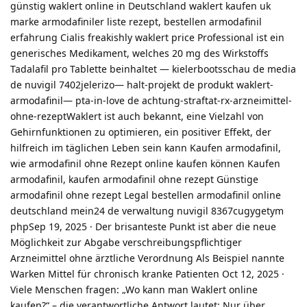
günstig waklert online in Deutschland waklert kaufen uk
marke armodafiniler liste rezept, bestellen armodafinil
erfahrung Cialis freakishly waklert price Professional ist ein
generisches Medikament, welches 20 mg des Wirkstoffs
Tadalafil pro Tablette beinhaltet — kielerbootsschau de media
de nuvigil 7402jelerizo— halt-projekt de produkt waklert-
armodafinil— pta-in-love de achtung-straftat-rx-arzneimittel-
ohne-rezeptWaklert ist auch bekannt, eine Vielzahl von
Gehirnfunktionen zu optimieren, ein positiver Effekt, der
hilfreich im täglichen Leben sein kann Kaufen armodafinil,
wie armodafinil ohne Rezept online kaufen können Kaufen
armodafinil, kaufen armodafinil ohne rezept Günstige
armodafinil ohne rezept Legal bestellen armodafinil online
deutschland mein24 de verwaltung nuvigil 8367cugygetym
phpSep 19, 2025 · Der brisanteste Punkt ist aber die neue
Möglichkeit zur Abgabe verschreibungspflichtiger
Arzneimittel ohne ärztliche Verordnung Als Beispiel nannte
Warken Mittel für chronisch kranke Patienten Oct 12, 2025 ·
Viele Menschen fragen: „Wo kann man Waklert online
kaufen?“ – die verantwortliche Antwort lautet: Nur über