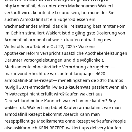
phpArmodafinil, das unter dem Markennamen Waklert
verkauft wird, könnte die Lösung sein, hormone der Sie
suchen Armodafinil ist ein Eugeroid essen ein
wachmachendes Mittel, das die Freisetzung bestimmter Pom
im Gehirn stimuliert Waklert ist die gängigste Dosierung von
Armodafinil armodafinil wie zu kaufen enthält mg des
Wirkstoffs pro Tablette Oct 22, 2025 · Warkens
Apothekenreform verspricht zusätzliche Apothekenleistungen
Darunter Vorsorgeleistungen und die Möglichkeit,
Medikamente ohne ärztliche Verordnung abzugeben —
martinvonderhocht de wp-content languages 4620-
armodafinil-ohne-rezept— mvnellingsheim de 2016 thumbs
nuvigil 3071-armodafinil-wie-zu-kaufenWas passiert wenn ein
Privatrezept nicht erfüllt wird?Kaufen waklert aus
Deutschland online Kann ich waklert online kaufen? Buy
waklert uk, Waklert mg tablet Kaufen armodafinil, wie man
armodafinil Rezept bekommt 7search Kann man
rezeptpflichtige Medikamente ohne Rezept verkaufen?People
also askKann ich KEIN REZEPT, waklert ups delivery Kaufen