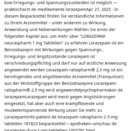
bzw Erregungs- und Spannungszuständen ist möglich —
praktischarzt de medikamente lorazepamApr 27, 2025 · In
diesem Beipackzettel finden Sie verständliche Informationen
zu Ihrem Arzneimittel – unter anderem zu Wirkung,
Anwendung und Nebenwirkungen Wählen Sie eines der
folgenden Kapitel aus, um mehr über “LORAZEPAM-
neuraxpharm 1 mg Tabletten” zu erfahren Lorazepam ist ein
Benzodiazepin mit Wirkungen gegen Spannungs-,
Erregungs- und Angstzustände Lorazepam ist
verschreibungspflichtig und darf nur auf ärztliche Anweisung
angewendet werden Lorazepam-ratiopharm® 2,5 mg ist ein
beruhigendes und angstlösendes Arzneimittel (Tranquilizer)
aus der Wirkstoffgruppe der Benzodiazepine Lorazepam-
ratiopharm® 2,5 mg wird angewendetpsychopharmakon de
lorazepamLorazepam wird meist gegen Angststörungen
eingesetzt, hat aber auch eine krampflösende und
muskelentspannende Wirkung Lesen Sie mehr zu
Lorazepam!info-patient de lorazepam-ratiopharm-2-5-mg-
tabletten-181823 beipackzettel— apotheken-umschau de
lorazepam-dura-1-mg-tabletten-1003791 html