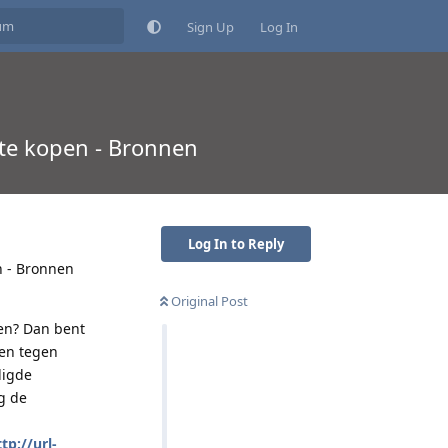
Sign Up
Log In
 te kopen - Bronnen
Log In to Reply
n - Bronnen
Original Post
pen? Dan bent
nen tegen
ligde
g de
tp://url-