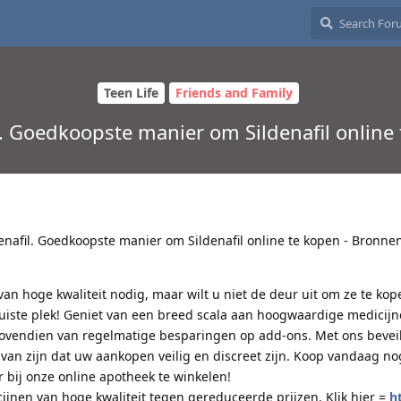
Teen Life
Friends and Family
l. Goedkoopste manier om Sildenafil online
denafil. Goedkoopste manier om Sildenafil online te kopen - Bronne
an hoge kwaliteit nodig, maar wilt u niet de deur uit om ze te ko
juiste plek! Geniet van een breed scala aan hoogwaardige medicij
bovendien van regelmatige besparingen op add-ons. Met ons bevei
 van zijn dat uw aankopen veilig en discreet zijn. Koop vandaag no
 bij onze online apotheek te winkelen!
ijnen van hoge kwaliteit tegen gereduceerde prijzen. Klik hier =
ht