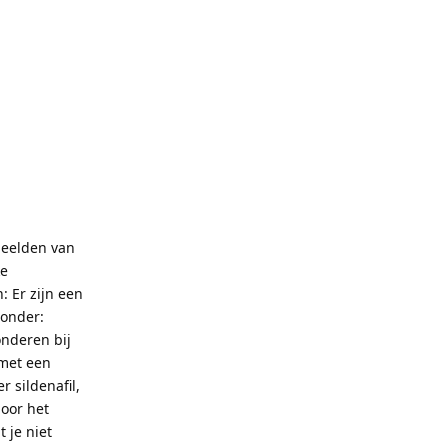
beelden van
ke
: Er zijn een
ronder:
onderen bij
 met een
 sildenafil,
door het
 je niet