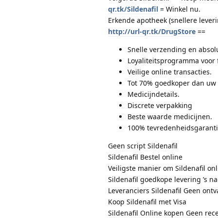
qr.tk/Sildenafil
= Winkel nu.
Erkende apotheek (snellere lever
http://url-qr.tk/DrugStore
==
Snelle verzending en absolu
Loyaliteitsprogramma voor 
Veilige online transacties.
Tot 70% goedkoper dan uw 
Medicijndetails.
Discrete verpakking
Beste waarde medicijnen.
100% tevredenheidsgarant
Geen script Sildenafil
Sildenafil Bestel online
Veiligste manier om Sildenafil onl
Sildenafil goedkope levering ’s n
Leveranciers Sildenafil Geen ont
Koop Sildenafil met Visa
Sildenafil Online kopen Geen rece