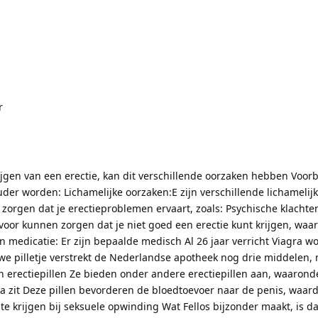
r
ijgen van een erectie, kan dit verschillende oorzaken hebben Voor
uder worden: Lichamelijke oorzaken:E zijn verschillende lichamelij
orgen dat je erectieproblemen ervaart, zoals: Psychische klachten
voor kunnen zorgen dat je niet goed een erectie kunt krijgen, waa
 medicatie: Er zijn bepaalde medisch Al 26 jaar verricht Viagra w
uwe pilletje verstrekt de Nederlandse apotheek nog drie middelen,
erectiepillen Ze bieden onder andere erectiepillen aan, waaronder
ra zit Deze pillen bevorderen de bloedtoevoer naar de penis, waar
te krijgen bij seksuele opwinding Wat Fellos bijzonder maakt, is dat