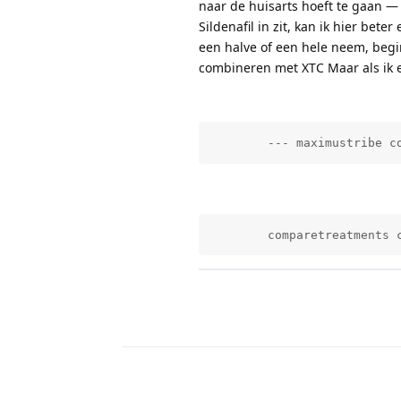
naar de huisarts hoeft te gaan — 
Sildenafil in zit, kan ik hier bet
een halve of een hele neem, begin
combineren met XTC Maar als ik 
        --- maximustribe c
        comparetreatments 