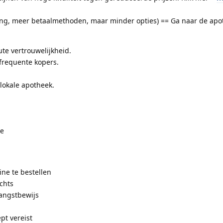
ing, meer betaalmethoden, maar minder opties) == Ga naar de apo
te vertrouwelijkheid.
frequente kopers.
lokale apotheek.
ie
ine te bestellen
achts
vangstbewijs
pt vereist