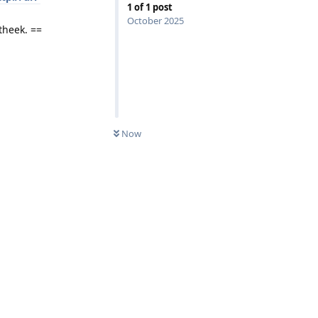
1
of
1
post
October 2025
theek. ==
Now