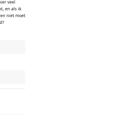
ier veel
t, en als ik
len niet moet
d?
Reply