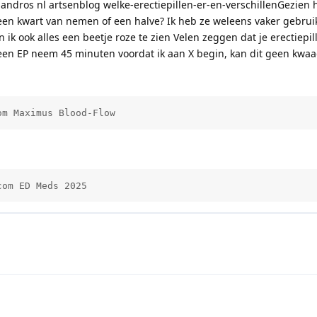
andros nl artsenblog welke-erectiepillen-er-en-verschillenGezien h
er een kwart van nemen of een halve? Ik heb ze weleens vaker gebruik
 ik ook alles een beetje roze te zien Velen zeggen dat je erectiepil
een EP neem 45 minuten voordat ik aan X begin, kan dit geen kwaa
om Maximus Blood-Flow          
com ED Meds 2025          