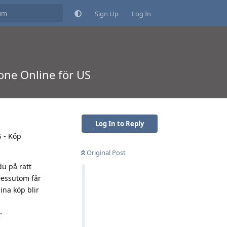
Sign Up
Log In
lone Online för US
Log In to Reply
S - Köp
Original Post
du på rätt
 Dessutom får
ina köp blir
-