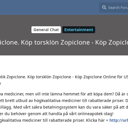
General Chat
Entertainment
piclone. Köp torsklön Zopiclone - Köp Zopic
 butik Zopiclone. Köp torsklön Zopiclone - Köp Zopiclone Online för U
y
iva mediciner, men vill inte lämna hemmet för att köpa dem? Då är 
 ett brett utbud av högkvalitativa mediciner till rabatterade priser.
llägg. Med vårt säkra betalningssystem kan du vara säker på att d
ner du behöver genom att handla på vårt onlineapotek idag!
gkvalitativa mediciner till rabatterade priser. Klicka här =
http://url
.