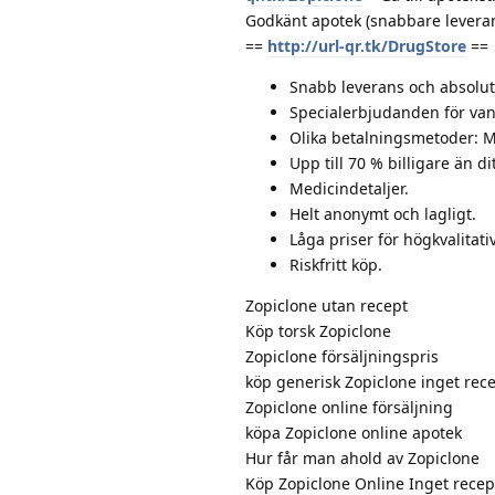
Godkänt apotek (snabbare leverans
==
http://url-qr.tk/DrugStore
==
Snabb leverans och absolut 
Specialerbjudanden för van
Olika betalningsmetoder: M
Upp till 70 % billigare än di
Medicindetaljer.
Helt anonymt och lagligt.
Låga priser för högkvalitat
Riskfritt köp.
Zopiclone utan recept
Köp torsk Zopiclone
Zopiclone försäljningspris
köp generisk Zopiclone inget rec
Zopiclone online försäljning
köpa Zopiclone online apotek
Hur får man ahold av Zopiclone
Köp Zopiclone Online Inget recep