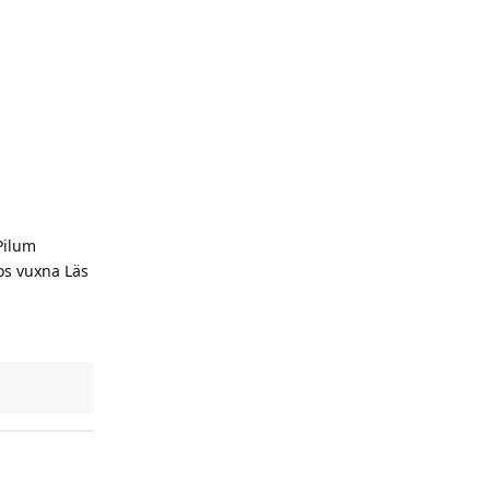
Pilum
os vuxna Läs
Reply