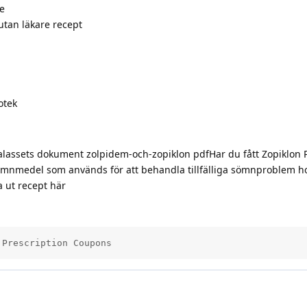
e
tan läkare recept
otek
alassets dokument zolpidem-och-zopiklon pdfHar du fått Zopiklon 
 sömnmedel som används för att behandla tillfälliga sömnproblem h
 ut recept här
 Prescription Coupons          