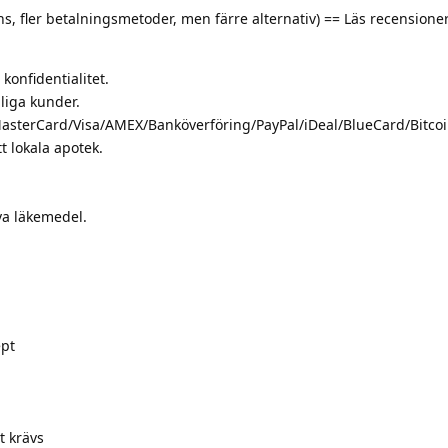
, fler betalningsmetoder, men färre alternativ) == Läs recensioner
konfidentialitet.
liga kunder.
asterCard/Visa/AMEX/Banköverföring/PayPal/iDeal/BlueCard/Bitcoi
tt lokala apotek.
iva läkemedel.
ept
t krävs