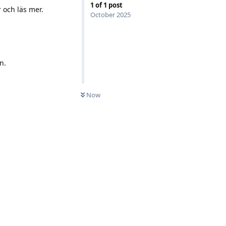
1
of
1
post
 och läs mer.
October 2025
n.
Now