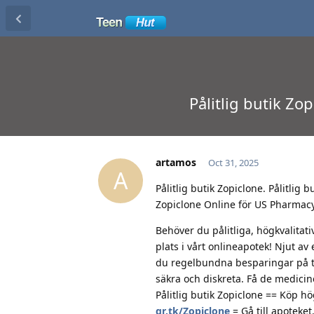
Pålitlig butik Zo
artamos
Oct 31, 2025
A
Pålitlig butik Zopiclone. Pålitlig
Zopiclone Online för US Pharmac
Behöver du pålitliga, högkvalitat
plats i vårt onlineapotek! Njut av
du regelbundna besparingar på ti
säkra och diskreta. Få de medici
Pålitlig butik Zopiclone == Köp hö
qr.tk/Zopiclone
= Gå till apoteket