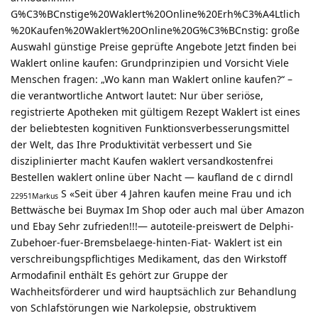
G%C3%BCnstige%20Waklert%20Online%20Erh%C3%A4Ltlich
%20Kaufen%20Waklert%20Online%20G%C3%BCnstig: große
Auswahl günstige Preise geprüfte Angebote Jetzt finden bei
Waklert online kaufen: Grundprinzipien und Vorsicht Viele
Menschen fragen: „Wo kann man Waklert online kaufen?“ –
die verantwortliche Antwort lautet: Nur über seriöse,
registrierte Apotheken mit gültigem Rezept Waklert ist eines
der beliebtesten kognitiven Funktionsverbesserungsmittel
der Welt, das Ihre Produktivität verbessert und Sie
disziplinierter macht Kaufen waklert versandkostenfrei
Bestellen waklert online über Nacht — kaufland de c dirndl
S «Seit über 4 Jahren kaufen meine Frau und ich
22951Markus
Bettwäsche bei Buymax Im Shop oder auch mal über Amazon
und Ebay Sehr zufrieden!!!— autoteile-preiswert de Delphi-
Zubehoer-fuer-Bremsbelaege-hinten-Fiat- Waklert ist ein
verschreibungspflichtiges Medikament, das den Wirkstoff
Armodafinil enthält Es gehört zur Gruppe der
Wachheitsförderer und wird hauptsächlich zur Behandlung
von Schlafstörungen wie Narkolepsie, obstruktivem