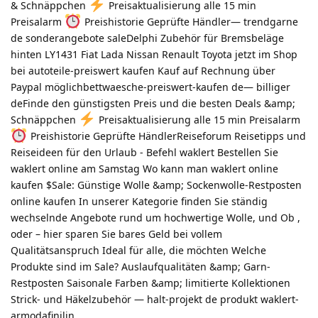
& Schnäppchen
Preisaktualisierung alle 15 min
Preisalarm
Preishistorie Geprüfte Händler— trendgarne
de sonderangebote saleDelphi Zubehör für Bremsbeläge
hinten LY1431 Fiat Lada Nissan Renault Toyota jetzt im Shop
bei autoteile-preiswert kaufen Kauf auf Rechnung über
Paypal möglichbettwaesche-preiswert-kaufen de— billiger
deFinde den günstigsten Preis und die besten Deals &amp;
Schnäppchen
Preisaktualisierung alle 15 min Preisalarm
Preishistorie Geprüfte HändlerReiseforum Reisetipps und
Reiseideen für den Urlaub - Befehl waklert Bestellen Sie
waklert online am Samstag Wo kann man waklert online
kaufen $Sale: Günstige Wolle &amp; Sockenwolle-Restposten
online kaufen In unserer Kategorie finden Sie ständig
wechselnde Angebote rund um hochwertige Wolle, und Ob ,
oder – hier sparen Sie bares Geld bei vollem
Qualitätsanspruch Ideal für alle, die möchten Welche
Produkte sind im Sale? Auslaufqualitäten &amp; Garn-
Restposten Saisonale Farben &amp; limitierte Kollektionen
Strick- und Häkelzubehör — halt-projekt de produkt waklert-
armodafinilin