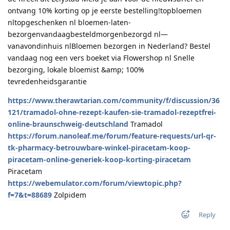
ontvang 10% korting op je eerste bestelling!topbloemen
nltopgeschenken nl bloemen-laten-
bezorgenvandaagbesteldmorgenbezorgd nl—
vanavondinhuis nlBloemen bezorgen in Nederland? Bestel
vandaag nog een vers boeket via Flowershop nl Snelle
bezorging, lokale bloemist &amp; 100%
tevredenheidsgarantie
https://www.therawtarian.com/community/f/discussion/36
121/tramadol-ohne-rezept-kaufen-sie-tramadol-rezeptfrei-
online-braunschweig-deutschland
Tramadol
https://forum.nanoleaf.me/forum/feature-requests/url-qr-
tk-pharmacy-betrouwbare-winkel-piracetam-koop-
piracetam-online-generiek-koop-korting-piracetam
Piracetam
https://webemulator.com/forum/viewtopic.php?
f=7&t=88689
Zolpidem
Reply