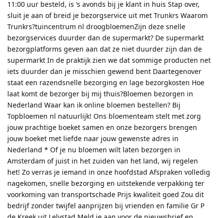
11:00 uur besteld, is ‘s avonds bij je klant in huis Stap over,
sluit je aan of breid je bezorgservice uit met Trunkrs Waarom
Trunkrs?tuincentrum nl droogbloemenZijn deze snelle
bezorgservices duurder dan de supermarkt? De supermarkt
bezorgplatforms geven aan dat ze niet duurder zijn dan de
supermarkt In de praktijk zien we dat sommige producten net
iets duurder dan je misschien gewend bent Daartegenover
staat een razendsnelle bezorging en lage bezorgkosten Hoe
laat komt de bezorger bij mij thuis?Bloemen bezorgen in
Nederland Waar kan ik online bloemen bestellen? Bij
Topbloemen nl natuurlijk! Ons bloementeam stelt met zorg
jouw prachtige boeket samen en onze bezorgers brengen
jouw boeket met liefde naar jouw gewenste adres in
Nederland * Of je nu bloemen wilt laten bezorgen in
Amsterdam of juist in het zuiden van het land, wij regelen
het! Zo verras je iemand in onze hoofdstad Afspraken volledig
nagekomen, snelle bezorging en uitstekende verpakking ter
voorkoming van transportschade Prijs kwaliteit goed Zou dit
bedrijf zonder twijfel aanprijzen bij vrienden en familie Gr P
de Kreek uit Lelystad Meld je aan voor de nieuwsbrief en