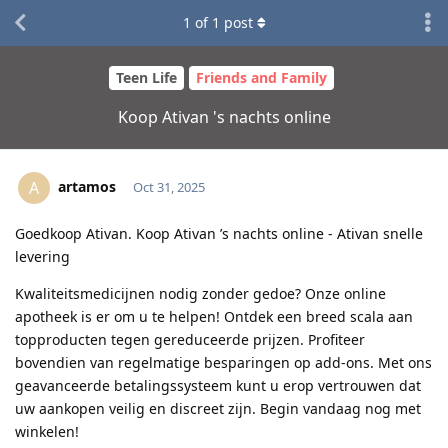
1
of
1
post
Teen Life
Friends and Family
Koop Ativan 's nachts online
artamos
A
Oct 31, 2025
Goedkoop Ativan. Koop Ativan ’s nachts online - Ativan snelle
levering
Kwaliteitsmedicijnen nodig zonder gedoe? Onze online
apotheek is er om u te helpen! Ontdek een breed scala aan
topproducten tegen gereduceerde prijzen. Profiteer
bovendien van regelmatige besparingen op add-ons. Met ons
geavanceerde betalingssysteem kunt u erop vertrouwen dat
uw aankopen veilig en discreet zijn. Begin vandaag nog met
winkelen!