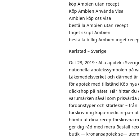
köp Ambien utan recept
Köp Ambien Använda Visa
Ambien köp oss visa
beställa Ambien utan recept
Inget skript Ambien
beställa billig Ambien inget rece
Karlstad – Sverige
Oct 23, 2019 · Alla apotek i Sver
nationella apotekssymbolen på we
Läkemedelsverket och därmed är e
för apotek med tillstånd Köp nya 
däckshop på nätet! Här hittar du
varumärken såväl som prisvärda a
fordonstyper och storlekar – frå
forskrivning kopa-medicin-pa-nat
hämta ut dina receptförskrivna m
ger dig råd med mera Beställ rece
butik — kronansapotek se— utomh