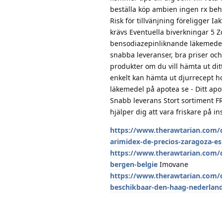
beställa köp ambien ingen rx behö
Risk för tillvänjning föreligger I
krävs Eventuella biverkningar 5 
bensodiazepinliknande läkemedel 
snabba leveranser, bra priser och
produkter om du vill hämta ut ditt
enkelt kan hämta ut djurrecept h
läkemedel på apotea se - Ditt ap
Snabb leverans Stort sortiment 
hjälper dig att vara friskare på 
https://www.therawtarian.com/
arimidex-de-precios-zaragoza-e
https://www.therawtarian.com/
bergen-belgie
Imovane
https://www.therawtarian.com/c
beschikbaar-den-haag-nederlan