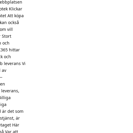
webbplatsen
tek Klickar
tet Att köpa
 kan också
om vill
 Stort
n och
365 hittar
ck och
bb leverans Vi
d av
 —
ien
leverans,
illiga
liga
d är det som
stjänst, är
retaget Här
gå Var att