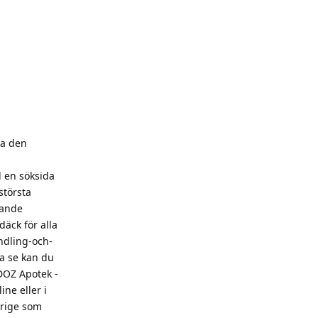
sa den
l en söksida
största
dande
äck för alla
ndling-och-
ea se kan du
DOZ Apotek -
ne eller i
erige som