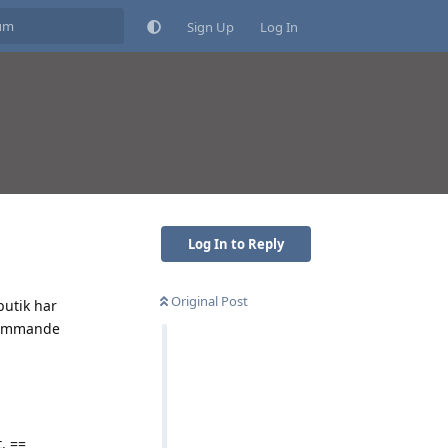
Sign Up
Log In
Log In to Reply
Original Post
butik har
rkommande
. ==