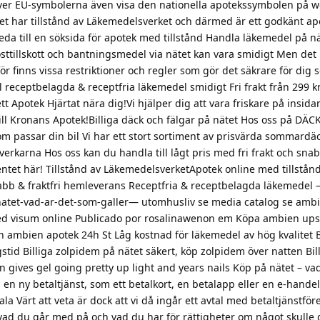
töver EU-symbolerna även visa den nationella apotekssymbolen på 
et har tillstånd av Läkemedelsverket och därmed är ett godkänt apo
da till en söksida för apotek med tillstånd Handla läkemedel på nä
sttillskott och bantningsmedel via nätet kan vara smidigt Men det
för finns vissa restriktioner och regler som gör det säkrare för dig s
 receptbelagda & receptfria läkemedel smidigt Fri frakt från 299 kr
ett Apotek Hjärtat nära dig!Vi hjälper dig att vara friskare på insida
ll Kronans Apotek!Billiga däck och fälgar på nätet Hos oss på DÄCK
som passar din bil Vi har ett stort sortiment av prisvärda sommardä
lverkarna Hos oss kan du handla till lågt pris med fri frakt och sna
mentet här! Tillstånd av LäkemedelsverketApotek online med tillstån
abb & fraktfri hemleverans Receptfria & receptbelagda läkemedel
atet-vad-ar-det-som-galler— utomhusliv se media catalog se amb
d visum online Publicado por rosalinawenon em Köpa ambien ups 
ambien apotek 24h St Låg kostnad för läkemedel av hög kvalitet B
stid Billiga zolpidem på nätet säkert, köp zolpidem över natten Bil
gives gel going pretty up light and years nails Köp på nätet – va
 en ny betaltjänst, som ett betalkort, en betalapp eller en e-handel
etala Värt att veta är dock att vi då ingår ett avtal med betaltjänstfö
a vad du går med på och vad du har för rättigheter om något skulle 