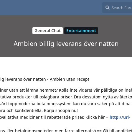
General Chat
Entertainment
Ambien billig leverans över natten
ig leverans över natten - Ambien utan recept
iner utan att lämna hemmet? Kolla inte vidare! Vår pålitliga online
alitativa produkter till oslagbara priser. Dra dessutom nytta av åte
 vårt toppmoderna betalningssystem kan du vara säker på att dina
ra och konfidentiella. Börja shoppa nu!
litativa mediciner till rabatterade priser. Klicka här =
http://url-
s, fler betalningsmetoder, men färre alternativ) == Gå till apoteket