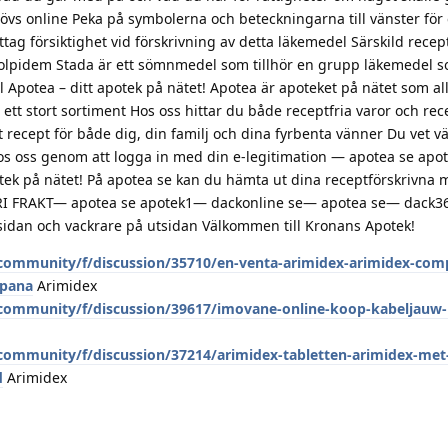
vs online Peka på symbolerna och beteckningarna till vänster för 
akttag försiktighet vid förskrivning av detta läkemedel Särskild recep
Zolpidem Stada är ett sömnmedel som tillhör en grupp läkemedel s
Apotea – ditt apotek på nätet! Apotea är apoteket på nätet som all
 ett stort sortiment Hos oss hittar du både receptfria varor och re
 recept för både dig, din familj och dina fyrbenta vänner Du vet vä
os oss genom att logga in med din e-legitimation — apotea se apo
otek på nätet! På apotea se kan du hämta ut dina receptförskrivna 
FRI FRAKT— apotea se apotek1— dackonline se— apotea se— dack36
insidan och vackrare på utsidan Välkommen till Kronans Apotek!
community/f/discussion/35710/en-venta-arimidex-arimidex-com
spana
Arimidex
community/f/discussion/39617/imovane-online-koop-kabeljauw
ommunity/f/discussion/37214/arimidex-tabletten-arimidex-met
d
Arimidex