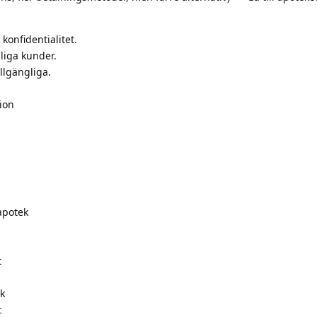
konfidentialitet.
liga kunder.
illgängliga.
ion
apotek
t
k
t