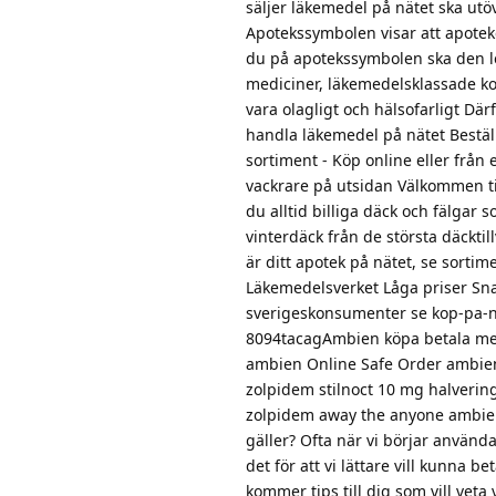
säljer läkemedel på nätet ska u
Apotekssymbolen visar att apotek
du på apotekssymbolen ska den le
mediciner, läkemedelsklassade ko
vara olagligt och hälsofarligt Där
handla läkemedel på nätet Beställ
sortiment - Köp online eller från 
vackrare på utsidan Välkommen ti
du alltid billiga däck och fälgar 
vinterdäck från de största däcktil
är ditt apotek på nätet, se sorti
Läkemedelsverket Låga priser Sn
sverigeskonsumenter se kop-pa-n
8094tacagAmbien köpa betala me
ambien Online Safe Order ambien 
zolpidem stilnoct 10 mg halvering
zolpidem away the anyone ambien 
gäller? Ofta när vi börjar använda
det för att vi lättare vill kunna b
kommer tips till dig som vill vet