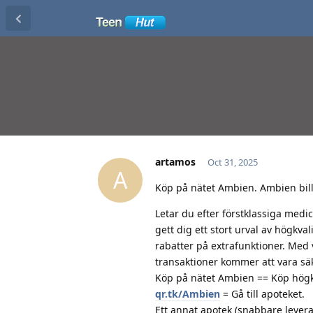
artamos
Oct 31, 2025
A
Köp på nätet Ambien. Ambien bill
Letar du efter förstklassiga medic
gett dig ett stort urval av högkv
rabatter på extrafunktioner. Med
transaktioner kommer att vara säk
Köp på nätet Ambien == Köp högkva
qr.tk/Ambien
= Gå till apoteket.
Ett annat apotek (snabbare leveran