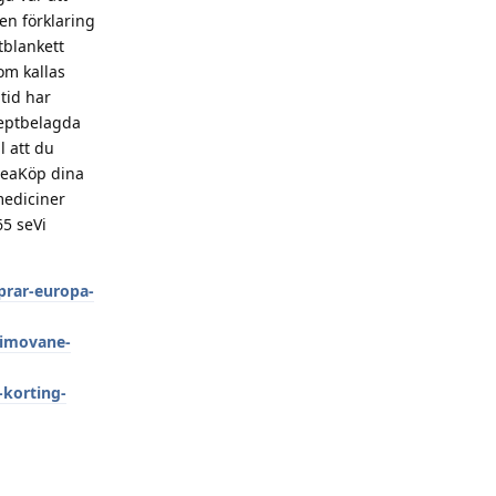
en förklaring
tblankett
om kallas
tid har
ceptbelagda
l att du
teaKöp dina
mediciner
5 seVi
prar-europa-
-imovane-
-korting-
Reply