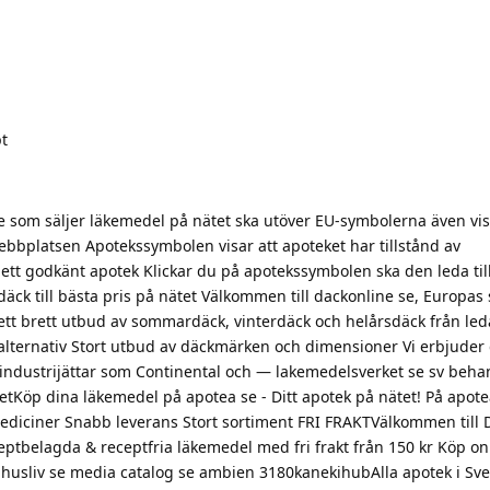
pt
ige som säljer läkemedel på nätet ska utöver EU-symbolerna även vi
bbplatsen Apotekssymbolen visar att apoteket har tillstånd av
tt godkänt apotek Klickar du på apotekssymbolen ska den leda til
däck till bästa pris på nätet Välkommen till dackonline se, Europas 
 ett brett utbud av sommardäck, vinterdäck och helårsdäck från le
lternativ Stort utbud av däckmärken och dimensioner Vi erbjuder d
n industrijättar som Continental och — lakemedelsverket se sv beha
etKöp dina läkemedel på apotea se - Ditt apotek på nätet! På apot
ediciner Snabb leverans Stort sortiment FRI FRAKTVälkommen till 
ptbelagda & receptfria läkemedel med fri frakt från 150 kr Köp onli
usliv se media catalog se ambien 3180kanekihubAlla apotek i Sv