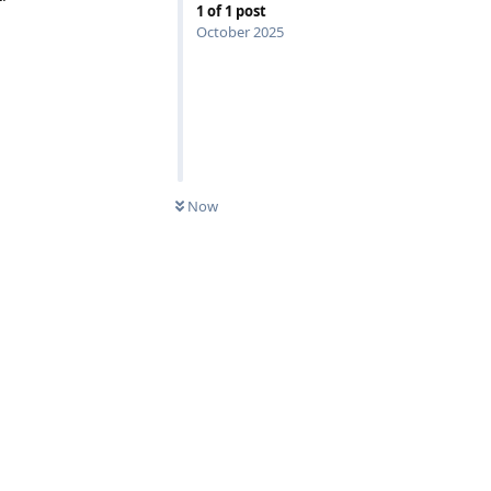
1
of
1
post
October 2025
Now