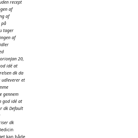
uden recept
ngen af
ng af
 på
u tager
ingen af
idler
ed
orionJan 20,
od idé at
relsen dk da
 udleverer et
samme
se gennem
n god idé at
r dk Default
å
iser dk
edicin
Det kan både