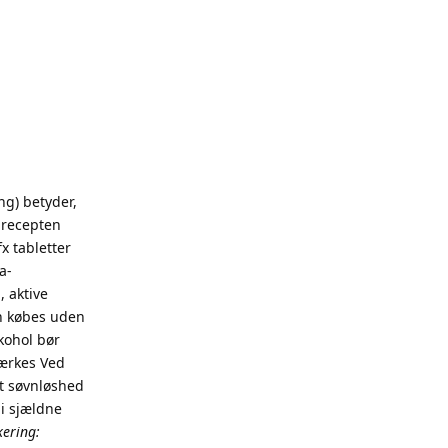
ng) betyder,
å recepten
 tabletter
a-
 aktive
n købes uden
kohol bør
tærkes Ved
et søvnløshed
 i sjældne
ering: