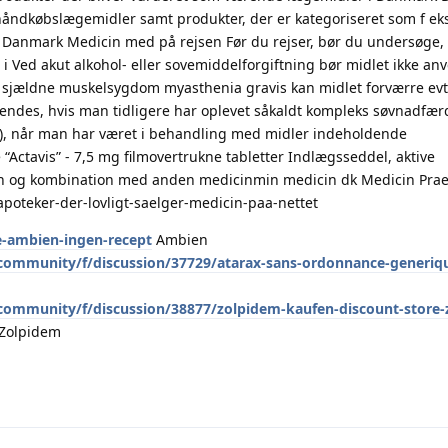
håndkøbslægemidler samt produkter, der er kategoriseret som f eks
Danmark Medicin med på rejsen Før du rejser, bør du undersøge, h
 i Ved akut alkohol- eller sovemiddelforgiftning bør midlet ikke an
n sjældne muskelsygdom myasthenia gravis kan midlet forværre evt
ndes, hvis man tidligere har oplevet såkaldt kompleks søvnadfærd 
i), når man har været i behandling med midler indeholdende
Actavis” - 7,5 mg filmovertrukne tabletter Indlægsseddel, aktive
icin og kombination med anden medicinmin medicin dk Medicin Pra
poteker-der-lovligt-saelger-medicin-paa-nettet
e-ambien-ingen-recept
Ambien
community/f/discussion/37729/atarax-sans-ordonnance-generiqu
community/f/discussion/38877/zolpidem-kaufen-discount-store-
Zolpidem