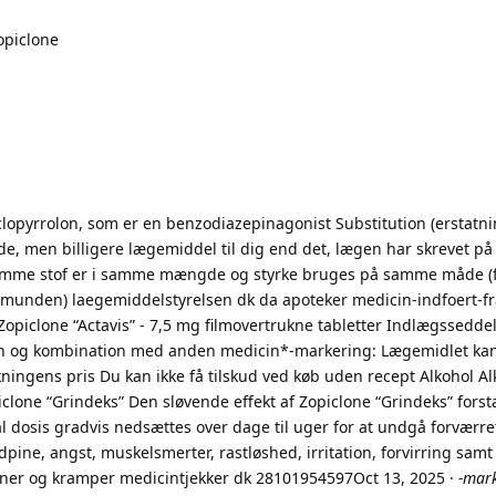
opiclone
opyrrolon, som er en benzodiazepinagonist Substitution (erstatni
nde, men billigere lægemiddel til dig end det, lægen har skrevet p
mme stof er i samme mængde og styrke bruges på samme måde (fx
 munden) laegemiddelstyrelsen dk da apoteker medicin-indfoert-fr
piclone “Actavis” - 7,5 mg filmovertrukne tabletter Indlægsseddel,
icin og kombination med anden medicin*-markering: Lægemidlet ka
kningens pris Du kan ikke få tilskud ved køb uden recept Alkohol Al
one “Grindeks” Den sløvende effekt af Zopiclone “Grindeks” fors
l dosis gradvis nedsættes over dage til uger for at undgå forværr
ine, angst, muskelsmerter, rastløshed, irritation, forvirring samt
tioner og kramper medicintjekker dk 28101954597Oct 13, 2025 ·
-mark