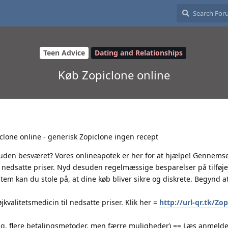
Teen Advice
Dating and Relationships
Køb Zopiclone online
lone online - generisk Zopiclone ingen recept
 uden besværet? Vores onlineapotek er her for at hjælpe! Gennems
til nedsatte priser. Nyd desuden regelmæssige besparelser på tilføj
m kan du stole på, at dine køb bliver sikre og diskrete. Begynd a
valitetsmedicin til nedsatte priser. Klik her =
http://url-qr.tk/Zo
ing, flere betalingsmetoder, men færre muligheder) == Læs anmelde