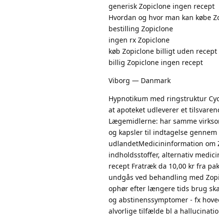
generisk Zopiclone ingen recept
Hvordan og hvor man kan købe Z
bestilling Zopiclone
ingen rx Zopiclone
køb Zopiclone billigt uden recept
billig Zopiclone ingen recept
Viborg — Danmark
Hypnotikum med ringstruktur Cycl
at apoteket udleverer et tilsvare
Lægemidlerne: har samme virkso
og kapsler til indtagelse gennem
udlandetMedicininformation om Zo
indholdsstoffer, alternativ med
recept Fratræk da 10,00 kr fra pa
undgås ved behandling med Zopicl
ophør efter længere tids brug ska
og abstinenssymptomer - fx hovedp
alvorlige tilfælde bl a hallucina