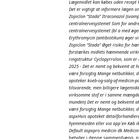
Lægemidlet kan købes uden recept F
Det er vigtigt at informere lægen o
Zopiclon “Stada” Itraconazol (svam
centralnervesystemet Som for andr
centralnervesystemet (bl a med øget
Erythromycin (antibiotikum) øger v
Zopiclon “Stada” Øget risiko for h
forstærkes midlets hæmmende virkn
ringstruktur Cyclopyrrolon, som er
2025 · Det er nemt og bekvemt at ha
være forsigtig Mange netbutikker, 
apoteker koeb-og-salg-af-medicin-paa
tilsvarende, men billigere lægemid
virksomme stof er i samme mængde 
munden) Det er nemt og bekvemt at 
være forsigtig Mange netbutikker, d
aspxHvis apoteket detailforhandlere
hjemmesiden eller via app´en Køb i
Default aspxpro medicin dk Medici
betyder i denne sammenhæng, pr