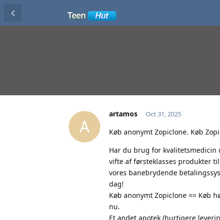
artamos
Oct 31, 2025
A
Køb anonymt Zopiclone. Køb Zopic
Har du brug for kvalitetsmedicin
vifte af førsteklasses produkter 
vores banebrydende betalingssyste
dag!
Køb anonymt Zopiclone == Køb højk
nu.
Et andet apotek (hurtigere lever