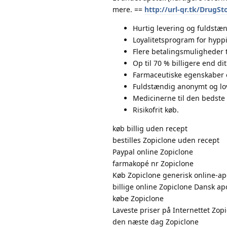
mere. ==
http://url-qr.tk/DrugSt
Hurtig levering og fuldstæn
Loyalitetsprogram for hypp
Flere betalingsmuligheder 
Op til 70 % billigere end dit
Farmaceutiske egenskaber 
Fuldstændig anonymt og lov
Medicinerne til den bedste 
Risikofrit køb.
køb billig uden recept
bestilles Zopiclone uden recept
Paypal online Zopiclone
farmakopé nr Zopiclone
Køb Zopiclone generisk online-ap
billige online Zopiclone Dansk ap
købe Zopiclone
Laveste priser på Internettet Zop
den næste dag Zopiclone