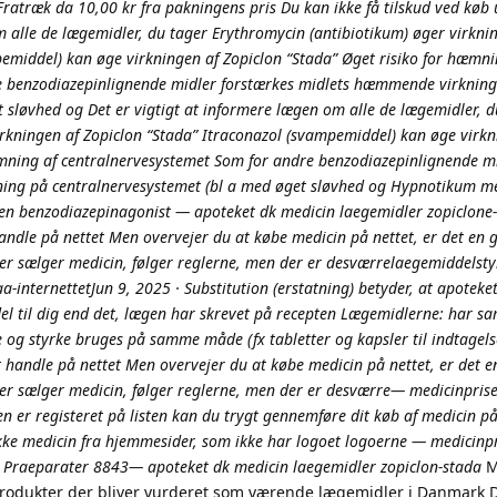
ratræk da 10,00 kr fra pakningens pris Du kan ikke få tilskud ved køb 
m alle de lægemidler, du tager Erythromycin (antibiotikum) øger virkni
pemiddel) kan øge virkningen af Zopiclon “Stada” Øget risiko for hæmni
e benzodiazepinlignende midler forstærkes midlets hæmmende virkning
 sløvhed og Det er vigtigt at informere lægen om alle de lægemidler, d
irkningen af Zopiclon “Stada” Itraconazol (svampemiddel) kan øge virkn
æmning af centralnervesystemet Som for andre benzodiazepinlignende m
ing på centralnervesystemet (bl a med øget sløvhed og Hypnotikum m
 en benzodiazepinagonist — apoteket dk medicin laegemidler zopiclone-
ndle på nettet Men overvejer du at købe medicin på nettet, er det en g
der sælger medicin, følger reglerne, men der er desværrelaegemiddelsty
-internettetJun 9, 2025 · Substitution (erstatning) betyder, at apoteket
del til dig end det, lægen har skrevet på recepten Lægemidlerne: har 
og styrke bruges på samme måde (fx tabletter og kapsler til indtagel
handle på nettet Men overvejer du at købe medicin på nettet, er det e
er sælger medicin, følger reglerne, men der er desværre— medicinprise
n er registeret på listen kan du trygt gennemføre dit køb af medicin p
kke medicin fra hjemmesider, som ikke har logoet logoerne — medicinpr
n Praeparater 8843— apoteket dk medicin laegemidler zopiclon-stada
M
odukter der bliver vurderet som værende lægemidler i Danmark 