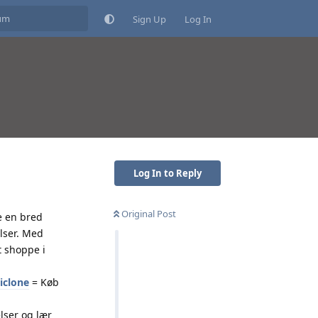
Sign Up
Log In
Log In to Reply
Original Post
e en bred
elser. Med
t shoppe i
piclone
= Køb
lser og lær