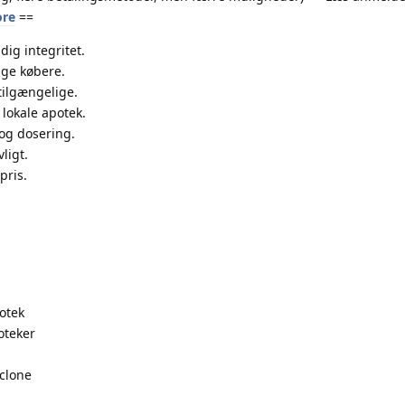
ore
==
dig integritet.
ige købere.
tilgængelige.
 lokale apotek.
og dosering.
ligt.
pris.
otek
oteker
iclone