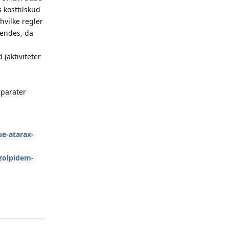
 kosttilskud
vilke regler
vendes, da
(aktiviteter
eparater
e-atarax-
zolpidem-
Reply