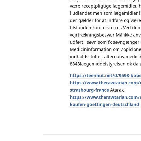
være receptpligtige lægemidler, 
i udlandet men som lægemidler i 
der gælder for at indføre og være
tilstanden kan forværres Ved de
vejrtrækningsbesvær Må ikke anve
udført i søvn som fx søvngænger
Medicininformation om Zopiclone “
indholdsstoffer, alternativ med
8843laegemiddelstyrelsen dk da a
https://teenhut.net/d/9598-kob
https://www.therawtarian.com/
strasbourg-france
Atarax
https://www.therawtarian.com/
kaufen-goettingen-deutschland