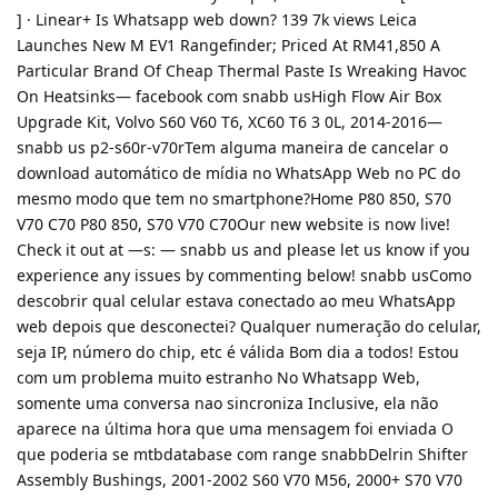
] · Linear+ Is Whatsapp web down? 139 7k views Leica
Launches New M EV1 Rangefinder; Priced At RM41,850 A
Particular Brand Of Cheap Thermal Paste Is Wreaking Havoc
On Heatsinks— facebook com snabb usHigh Flow Air Box
Upgrade Kit, Volvo S60 V60 T6, XC60 T6 3 0L, 2014-2016—
snabb us p2-s60r-v70rTem alguma maneira de cancelar o
download automático de mídia no WhatsApp Web no PC do
mesmo modo que tem no smartphone?Home P80 850, S70
V70 C70 P80 850, S70 V70 C70Our new website is now live!
Check it out at —s: — snabb us and please let us know if you
experience any issues by commenting below! snabb usComo
descobrir qual celular estava conectado ao meu WhatsApp
web depois que desconectei? Qualquer numeração do celular,
seja IP, número do chip, etc é válida Bom dia a todos! Estou
com um problema muito estranho No Whatsapp Web,
somente uma conversa nao sincroniza Inclusive, ela não
aparece na última hora que uma mensagem foi enviada O
que poderia se mtbdatabase com range snabbDelrin Shifter
Assembly Bushings, 2001-2002 S60 V70 M56, 2000+ S70 V70