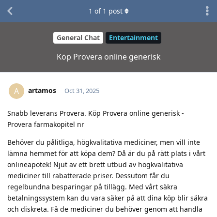
1
of
1
post
General Chat
Entertainment
Köp Provera online generisk
artamos
A
Oct 31, 2025
Snabb leverans Provera. Köp Provera online generisk -
Provera farmakopitel nr
Behöver du pålitliga, högkvalitativa mediciner, men vill inte
lämna hemmet för att köpa dem? Då är du på rätt plats i vårt
onlineapotek! Njut av ett brett utbud av högkvalitativa
mediciner till rabatterade priser. Dessutom får du
regelbundna besparingar på tillägg. Med vårt säkra
betalningssystem kan du vara säker på att dina köp blir säkra
och diskreta. Få de mediciner du behöver genom att handla