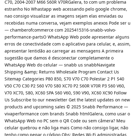
C70, 2004-2007 M66 S60R V70RGalera, to com um problema
estranho No Whastapp web acessando pelo google chrome,
nao consigo visualizar as imagens sejam elas enviadas ou
recebidas numa conversa, vejam exemplos anexos Pode ser u
— chamberofcommerce com 2025415316-snabb-volvo-
performance-partsO WhatsApp Web pode apresentar alguns
erros de conectividade com o aplicativo para celular, e, assim,
apresentar lentidão ao carregar as mensagens A primeira
sugestão que damos é desconectar completamente o
WhatsApp Web do celular — snabb us snabbNavigate
Shipping &amp; Returns Wholesale Program Contact Us
Sitemap Categories P80 850, S70 V70 C70 Polestar 2 P1 S40
V50 C70 C30 P2 S60 V70 S80 XC70 P2 S60R V70R P3 S60 V60,
V70 XC70, S80, XC60 SPA S60 V60, S90 V90, XC60 XC90 Follow
Us Subscribe to our newsletter Get the latest updates on new
products and upcoming sales © 2025 Snabb Performance —
vivaperformance com brands Snabb htmlGalera, como usar o
WhatsApp Web no PC sem o QR Code ou sem câmera? Meu
celular quebrou e não liga mais Como não consigo ligar, não
tenho como pegar o código Obs: Redes Wi-Fi administradas