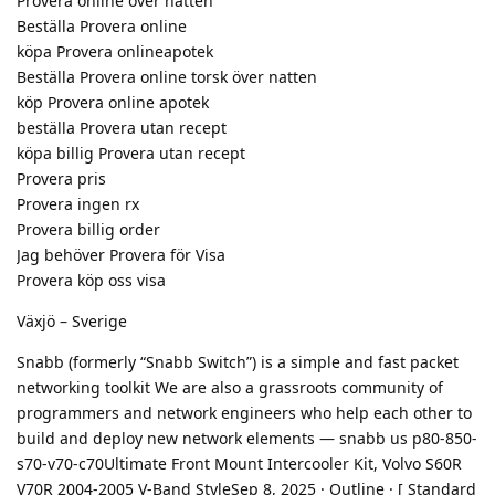
Provera online över natten
Beställa Provera online
köpa Provera onlineapotek
Beställa Provera online torsk över natten
köp Provera online apotek
beställa Provera utan recept
köpa billig Provera utan recept
Provera pris
Provera ingen rx
Provera billig order
Jag behöver Provera för Visa
Provera köp oss visa
Växjö – Sverige
Snabb (formerly “Snabb Switch”) is a simple and fast packet
networking toolkit We are also a grassroots community of
programmers and network engineers who help each other to
build and deploy new network elements — snabb us p80-850-
s70-v70-c70Ultimate Front Mount Intercooler Kit, Volvo S60R
V70R 2004-2005 V-Band StyleSep 8, 2025 · Outline · [ Standard