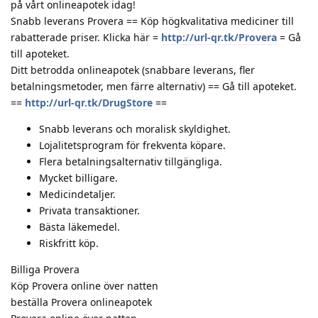
på vårt onlineapotek idag!
Snabb leverans Provera == Köp högkvalitativa mediciner till
rabatterade priser. Klicka här =
http://url-qr.tk/Provera
= Gå
till apoteket.
Ditt betrodda onlineapotek (snabbare leverans, fler
betalningsmetoder, men färre alternativ) == Gå till apoteket.
==
http://url-qr.tk/DrugStore
==
Snabb leverans och moralisk skyldighet.
Lojalitetsprogram för frekventa köpare.
Flera betalningsalternativ tillgängliga.
Mycket billigare.
Medicindetaljer.
Privata transaktioner.
Bästa läkemedel.
Riskfritt köp.
Billiga Provera
Köp Provera online över natten
beställa Provera onlineapotek