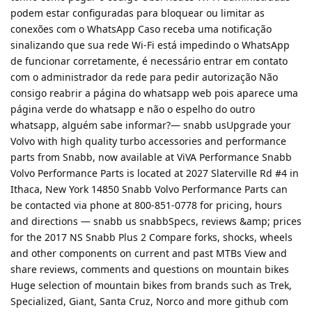
podem estar configuradas para bloquear ou limitar as
conexões com o WhatsApp Caso receba uma notificação
sinalizando que sua rede Wi-Fi está impedindo o WhatsApp
de funcionar corretamente, é necessário entrar em contato
com o administrador da rede para pedir autorização Não
consigo reabrir a página do whatsapp web pois aparece uma
página verde do whatsapp e não o espelho do outro
whatsapp, alguém sabe informar?— snabb usUpgrade your
Volvo with high quality turbo accessories and performance
parts from Snabb, now available at ViVA Performance Snabb
Volvo Performance Parts is located at 2027 Slaterville Rd #4 in
Ithaca, New York 14850 Snabb Volvo Performance Parts can
be contacted via phone at 800-851-0778 for pricing, hours
and directions — snabb us snabbSpecs, reviews &amp; prices
for the 2017 NS Snabb Plus 2 Compare forks, shocks, wheels
and other components on current and past MTBs View and
share reviews, comments and questions on mountain bikes
Huge selection of mountain bikes from brands such as Trek,
Specialized, Giant, Santa Cruz, Norco and more github com