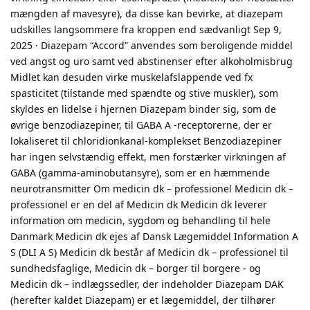
mængden af mavesyre), da disse kan bevirke, at diazepam
udskilles langsommere fra kroppen end sædvanligt Sep 9,
2025 · Diazepam “Accord” anvendes som beroligende middel
ved angst og uro samt ved abstinenser efter alkoholmisbrug
Midlet kan desuden virke muskelafslappende ved fx
spasticitet (tilstande med spændte og stive muskler), som
skyldes en lidelse i hjernen Diazepam binder sig, som de
øvrige benzodiazepiner, til GABA A -receptorerne, der er
lokaliseret til chloridionkanal-komplekset Benzodiazepiner
har ingen selvstændig effekt, men forstærker virkningen af
GABA (gamma-aminobutansyre), som er en hæmmende
neurotransmitter Om medicin dk – professionel Medicin dk –
professionel er en del af Medicin dk Medicin dk leverer
information om medicin, sygdom og behandling til hele
Danmark Medicin dk ejes af Dansk Lægemiddel Information A
S (DLI A S) Medicin dk består af Medicin dk – professionel til
sundhedsfaglige, Medicin dk – borger til borgere - og
Medicin dk – indlægssedler, der indeholder Diazepam DAK
(herefter kaldet Diazepam) er et lægemiddel, der tilhører