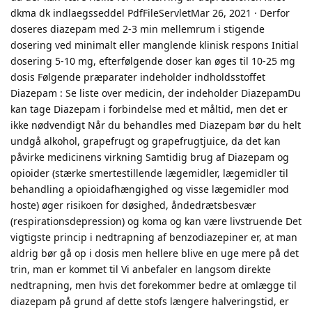
dkma dk indlaegsseddel PdfFileServletMar 26, 2021 · Derfor
doseres diazepam med 2-3 min mellemrum i stigende
dosering ved minimalt eller manglende klinisk respons Initial
dosering 5-10 mg, efterfølgende doser kan øges til 10-25 mg
dosis Følgende præparater indeholder indholdsstoffet
Diazepam : Se liste over medicin, der indeholder DiazepamDu
kan tage Diazepam i forbindelse med et måltid, men det er
ikke nødvendigt Når du behandles med Diazepam bør du helt
undgå alkohol, grapefrugt og grapefrugtjuice, da det kan
påvirke medicinens virkning Samtidig brug af Diazepam og
opioider (stærke smertestillende lægemidler, lægemidler til
behandling a opioidafhængighed og visse lægemidler mod
hoste) øger risikoen for døsighed, åndedrætsbesvær
(respirationsdepression) og koma og kan være livstruende Det
vigtigste princip i nedtrapning af benzodiazepiner er, at man
aldrig bør gå op i dosis men hellere blive en uge mere på det
trin, man er kommet til Vi anbefaler en langsom direkte
nedtrapning, men hvis det forekommer bedre at omlægge til
diazepam på grund af dette stofs længere halveringstid, er