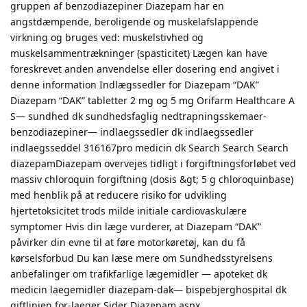
gruppen af benzodiazepiner Diazepam har en
angstdæmpende, beroligende og muskelafslappende
virkning og bruges ved: muskelstivhed og
muskelsammentrækninger (spasticitet) Lægen kan have
foreskrevet anden anvendelse eller dosering end angivet i
denne information Indlægssedler for Diazepam “DAK”
Diazepam “DAK” tabletter 2 mg og 5 mg Orifarm Healthcare A
S— sundhed dk sundhedsfaglig nedtrapningsskemaer-
benzodiazepiner— indlaegssedler dk indlaegssedler
indlaegsseddel 316167pro medicin dk Search Search Search
diazepamDiazepam overvejes tidligt i forgiftningsforløbet ved
massiv chloroquin forgiftning (dosis &gt; 5 g chloroquinbase)
med henblik på at reducere risiko for udvikling
hjertetoksicitet trods milde initiale cardiovaskulære
symptomer Hvis din læge vurderer, at Diazepam “DAK”
påvirker din evne til at føre motorkøretøj, kan du få
kørselsforbud Du kan læse mere om Sundhedsstyrelsens
anbefalinger om trafikfarlige lægemidler — apoteket dk
medicin laegemidler diazepam-dak— bispebjerghospital dk
giftlinjen for-laeger Sider Diazepam aspx