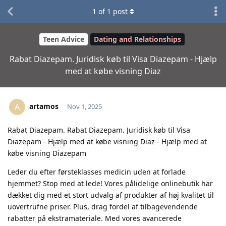
1
of
1
post
Teen Advice
Dating and Relationships
Rabat Diazepam. Juridisk køb til Visa Diazepam - Hjælp
med at købe visning Diaz
artamos
A
Nov 1, 2025
Rabat Diazepam. Rabat Diazepam. Juridisk køb til Visa
Diazepam - Hjælp med at købe visning Diaz - Hjælp med at
købe visning Diazepam
Leder du efter førsteklasses medicin uden at forlade
hjemmet? Stop med at lede! Vores pålidelige onlinebutik har
dækket dig med et stort udvalg af produkter af høj kvalitet til
uovertrufne priser. Plus, drag fordel af tilbagevendende
rabatter på ekstramateriale. Med vores avancerede