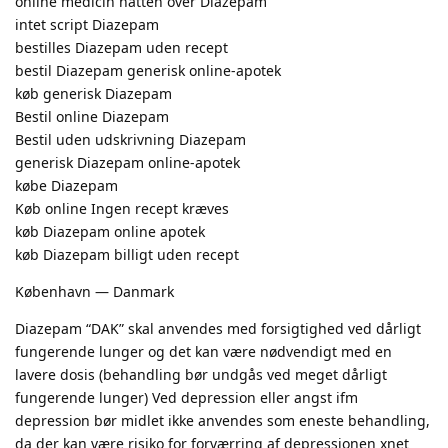
online medicin natten over Diazepam
intet script Diazepam
bestilles Diazepam uden recept
bestil Diazepam generisk online-apotek
køb generisk Diazepam
Bestil online Diazepam
Bestil uden udskrivning Diazepam
generisk Diazepam online-apotek
købe Diazepam
Køb online Ingen recept kræves
køb Diazepam online apotek
køb Diazepam billigt uden recept
København — Danmark
Diazepam “DAK” skal anvendes med forsigtighed ved dårligt
fungerende lunger og det kan være nødvendigt med en
lavere dosis (behandling bør undgås ved meget dårligt
fungerende lunger) Ved depression eller angst ifm
depression bør midlet ikke anvendes som eneste behandling,
da der kan være risiko for forværring af depressionen xnet