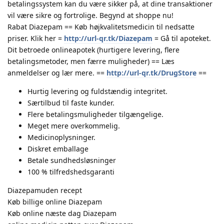
betalingssystem kan du være sikker på, at dine transaktioner
vil være sikre og fortrolige. Begynd at shoppe nu!
Rabat Diazepam == Køb højkvalitetsmedicin til nedsatte
priser. Klik her =
http://url-qr.tk/Diazepam
= Gå til apoteket.
Dit betroede onlineapotek (hurtigere levering, flere
betalingsmetoder, men færre muligheder) == Læs
anmeldelser og lær mere. ==
http://url-qr.tk/DrugStore
==
Hurtig levering og fuldstændig integritet.
Særtilbud til faste kunder.
Flere betalingsmuligheder tilgængelige.
Meget mere overkommelig.
Medicinoplysninger.
Diskret emballage
Betale sundhedsløsninger
100 % tilfredshedsgaranti
Diazepamuden recept
Køb billige online Diazepam
Køb online næste dag Diazepam