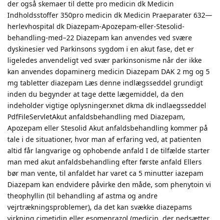
der også skemaer til dette pro medicin dk Medicin
Indholdsstoffer 350pro medicin dk Medicin Praeparater 632—
herlevhospital dk Diazepam-Apozepam-eller-Stesolid-
behandling-med–22 Diazepam kan anvendes ved svære
dyskinesier ved Parkinsons sygdom i en akut fase, det er
ligeledes anvendeligt ved svær parkinsonisme når der ikke
kan anvendes dopaminerg medicin Diazepam DAK 2 mg og 5
mg tabletter diazepam Læs denne indlægsseddel grundigt
inden du begynder at tage dette lægemiddel, da den
indeholder vigtige oplysningerxnet dkma dk indlaegsseddel
PdfFileServletAkut anfaldsbehandling med Diazepam,
Apozepam eller Stesolid Akut anfaldsbehandling kommer på
tale i de situationer, hvor man af erfaring ved, at patienten
altid får langvarige og ophobende anfald I de tilfælde starter
man med akut anfaldsbehandling efter første anfald Ellers
bør man vente, til anfaldet har varet ca 5 minutter iazepam
Diazepam kan endvidere påvirke den måde, som phenytoin vi
theophyllin (til behandling af astma og andre
vejrtrækningsproblemer), da det kan svække diazepams
virkning cimetidin eller esomeprazol (medicin, der nedsætter