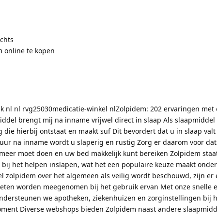
chts
 online te kopen
nl nl rvg25030medicatie-winkel nlZolpidem: 202 ervaringen met e
ddel brengt mij na inname vrijwel direct in slaap Als slaapmiddel 
ie hierbij ontstaat en maakt suf Dit bevordert dat u in slaap valt
fuur na inname wordt u slaperig en rustig Zorg er daarom voor dat
 meer moet doen en uw bed makkelijk kunt bereiken Zolpidem sta
eit bij het helpen inslapen, wat het een populaire keuze maakt ond
 zolpidem over het algemeen als veilig wordt beschouwd, zijn er 
eten worden meegenomen bij het gebruik ervan Met onze snelle 
dersteunen we apotheken, ziekenhuizen en zorginstellingen bij h
 moment Diverse webshops bieden Zolpidem naast andere slaapmid