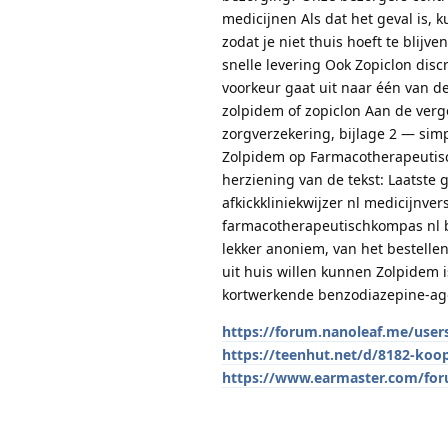
medicijnen Als dat het geval is,
zodat je niet thuis hoeft te blij
snelle levering Ook Zopiclon dis
voorkeur gaat uit naar één van 
zolpidem of zopiclon Aan de ver
zorgverzekering, bijlage 2 — si
Zolpidem op Farmacotherapeuti
herziening van de tekst: Laatste g
afkickkliniekwijzer nl medicijn
farmacotherapeutischkompas nl b
lekker anoniem, van het bestellen
uit huis willen kunnen Zolpidem 
kortwerkende benzodiazepine-ago
https://forum.nanoleaf.me/user
https://teenhut.net/d/8182-koop-
https://www.earmaster.com/for