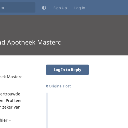
Sign Up
Log In
and Apotheek Masterc
Log In to Reply
eek Masterc
Original Post
 vertrouwde
n. Profiteer
r zeker van
hier =