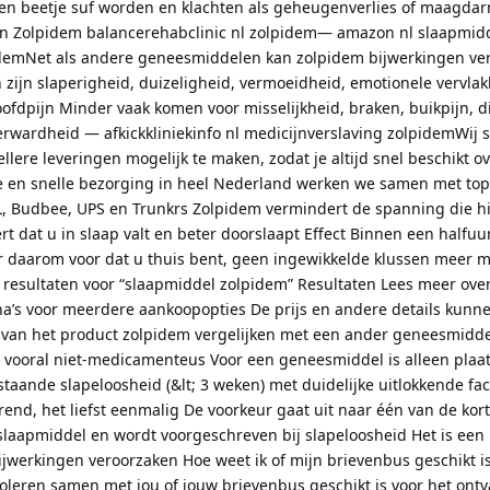
een beetje suf worden en klachten als geheugenverlies of maagda
n Zolpidem balancerehabclinic nl zolpidem— amazon nl slaapmid
idemNet als andere geneesmiddelen kan zolpidem bijwerkingen ve
ijn slaperigheid, duizeligheid, vermoeidheid, emotionele vervlak
ofdpijn Minder vaak komen voor misselijkheid, braken, buikpijn, d
erwardheid — afkickkliniekinfo nl medicijnverslaving zolpidemWij 
lere leveringen mogelijk te maken, zodat je altijd snel beschikt ov
 en snelle bezorging in heel Nederland werken we samen met top
, Budbee, UPS en Trunkrs Zolpidem vermindert de spanning die hi
rt dat u in slaap valt en beter doorslaapt Effect Binnen een halfu
er daarom voor dat u thuis bent, geen ingewikkelde klussen meer 
 resultaten voor “slaapmiddel zolpidem” Resultaten Lees meer ove
na’s voor meerdere aankoopopties De prijs en andere details kunn
r van het product zolpidem vergelijken met een ander geneesmidde
 vooral niet-medicamenteus Voor een geneesmiddel is alleen plaat
staande slapeloosheid (&lt; 3 weken) met duidelijke uitlokkende fa
urend, het liefst eenmalig De voorkeur gaat uit naar één van de ko
laapmiddel en wordt voorgeschreven bij slapeloosheid Het is een
jwerkingen veroorzaken Hoe weet ik of mijn brievenbus geschikt i
oleren samen met jou of jouw brievenbus geschikt is voor het ont