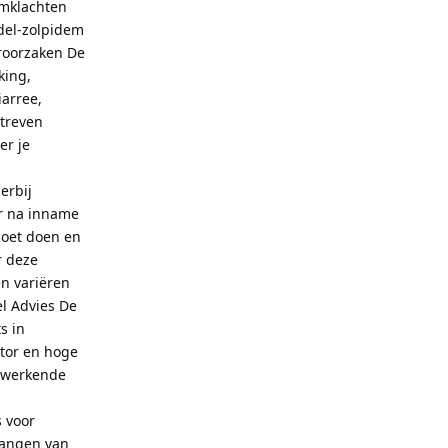
rmklachten
del-zolpidem
roorzaken De
king,
iarree,
streven
er je
erbij
ur na inname
moet doen en
r deze
en variëren
l Advies De
s in
ctor en hoge
rtwerkende
s voor
vangen van