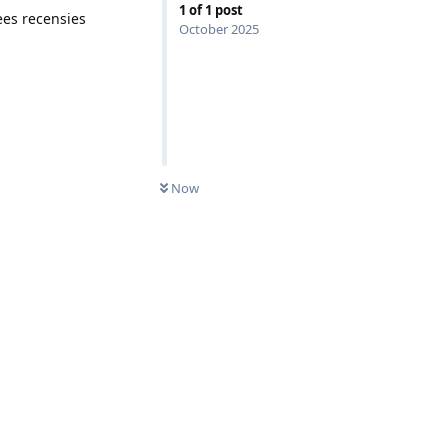
1
of
1
post
ees recensies
October 2025
Now