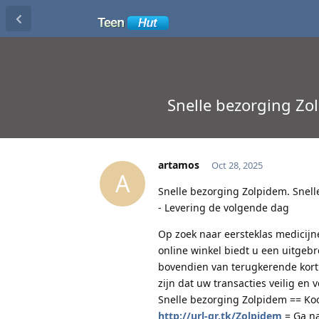
Snelle bezorging Zo
artamos
Oct 28, 2025
A
Snelle bezorging Zolpidem. Snel
- Levering de volgende dag
Op zoek naar eersteklas medicijn
online winkel biedt u een uitgeb
bovendien van terugkerende korti
zijn dat uw transacties veilig en 
Snelle bezorging Zolpidem == Koo
http://url-qr.tk/Zolpidem
= Ga na