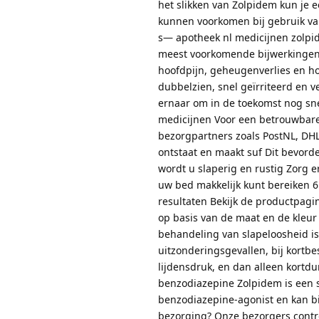
het slikken van Zolpidem kun je 
kunnen voorkomen bij gebruik va
s— apotheek nl medicijnen zolp
meest voorkomende bijwerkingen z
hoofdpijn, geheugenverlies en ho
dubbelzien, snel geïrriteerd en v
ernaar om in de toekomst nog snel
medicijnen Voor een betrouwbare
bezorgpartners zoals PostNL, DHL
ontstaat en maakt suf Dit bevorde
wordt u slaperig en rustig Zorg 
uw bed makkelijk kunt bereiken 6
resultaten Bekijk de productpagi
op basis van de maat en de kleu
behandeling van slapeloosheid is
uitzonderingsgevallen, bij kortbe
lijdensdruk, en dan alleen kortd
benzodiazepine Zolpidem is een s
benzodiazepine-agonist en kan bi
bezorging? Onze bezorgers contr