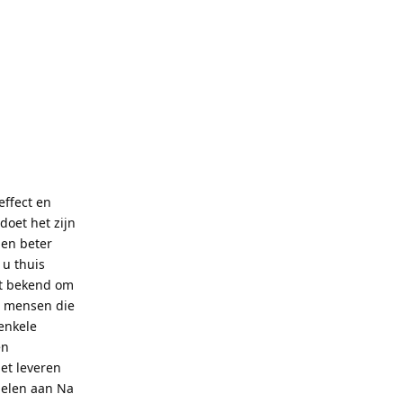
ffect en
doet het zijn
 en beter
 u thuis
at bekend om
er mensen die
enkele
en
et leveren
delen aan Na