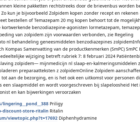
 kunnen kleine pakketten rechtstreeks door de brievenbus worden b
ven Zo kun je bijvoorbeeld Zolpidem kopen zonder recept en rekenen
creet bestellen of Temazepam 20 mg kopen behoort tot de mogelij
de kortwerkende benzodiazepine-agonisten lormetazepam, temaze
goeding van zolpidem zijn voorwaarden verbonden, zie Regeling
mpto nl behandeling geneesmiddelen benzodiazepines zolpidemInf
sch Kompas Samenvatting van de productkenmerken (SmPC) SmPC
edeeltelijke wijziging betreft rubriek 7: 8 februari 2024 Patiëntenb
verslaving zolpidem— mijnmedicijn nl slaap-en-kalmeringsmiddelen
laderen preparaatteksten z zolpidemOnline Zolpidem aanschaffen
 tot aan de bezorging, en is het ook een uitkomst voor personen die
is een slaapmiddel en wordt voorgeschreven bij slapeloosheid Het 
nist en kan bijwerkingen veroorzaken
s/lingering__pond__388
Priligy
discount-store-ritalin
Ritalin
um/viewtopic.php?t=17692
Diphenhydramine