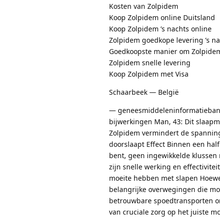
Kosten van Zolpidem
Koop Zolpidem online Duitsland
Koop Zolpidem ’s nachts online
Zolpidem goedkope levering ’s na
Goedkoopste manier om Zolpidem
Zolpidem snelle levering
Koop Zolpidem met Visa
Schaarbeek — België
— geneesmiddeleninformatiebank 
bijwerkingen Man, 43: Dit slaapmi
Zolpidem vermindert de spanning d
doorslaapt Effect Binnen een hal
bent, geen ingewikkelde klussen
zijn snelle werking en effectivit
moeite hebben met slapen Hoewel
belangrijke overwegingen die mo
betrouwbare spoedtransporten on
van cruciale zorg op het juiste