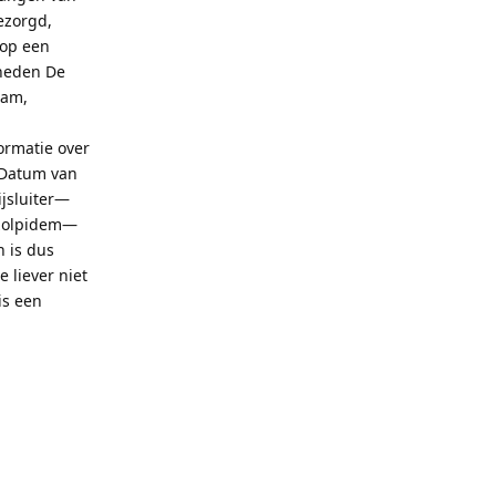
ezorgd,
 op een
kheden De
pam,
ormatie over
 Datum van
ijsluiter—
 zolpidem—
 is dus
 liever niet
is een
Reply