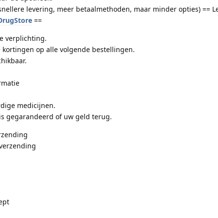
nellere levering, meer betaalmethoden, maar minder opties) == L
/DrugStore
==
 verplichting.
 kortingen op alle volgende bestellingen.
hikbaar.
rmatie
dige medicijnen.
is gegarandeerd of uw geld terug.
rzending
 verzending
ept